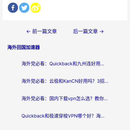
文
←
前一篇文章
后一篇文章
→
章
海外回国加速器
导
航
海外党必看：Quickback和九州连好用吗？3步选对回国加速器实现无缝刷国内资源
海外党必看：云极和KanCN好用吗？3招教你选对回国加速器（附免费VPN避坑指南）
海外党必看：国内下载vpn怎么选？教你无缝访问国内资源的实用指南
Quickback和极速穿梭VPN哪个好？海外党亲测3招选对回国加速器，看这篇就够了