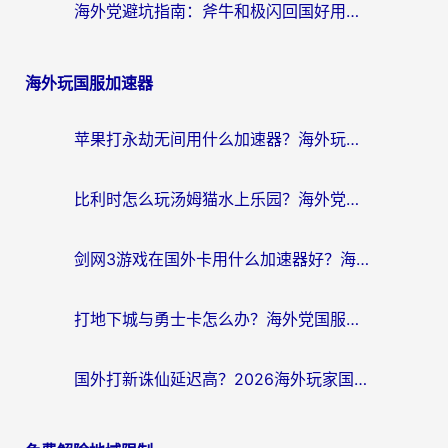
海外党避坑指南：斧牛和极闪回国好用吗？选对加速器才能无缝刷剧玩游戏
海外玩国服加速器
苹果打永劫无间用什么加速器？海外玩家亲测有效的国服游戏加速指南
比利时怎么玩汤姆猫水上乐园？海外党国服游戏加速终极指南（附无畏契约食之契约解决办法）
剑网3游戏在国外卡用什么加速器好？海外党亲测有效的国服游戏加速指南
打地下城与勇士卡怎么办？海外党国服游戏加速终极指南（附北美欧洲实测）
国外打新诛仙延迟高？2026海外玩家国服游戏加速器终极指南（附天龙八部闪耀暖暖实测）