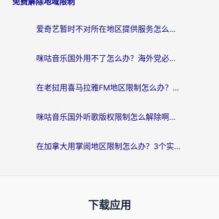
免费解除地域限制
爱奇艺暂时不对所在地区提供服务怎么办？海外党亲测有效的追剧解决方案
咪咕音乐国外用不了怎么办？海外党必备的国内内容访问全攻略
在老挝用喜马拉雅FM地区限制怎么办？海外党亲测有效的回国加速方案
咪咕音乐国外听歌版权限制怎么解除啊？海外党亲测有效的回国加速方案
在加拿大用掌阅地区限制怎么办？3个实用技巧帮你轻松解决（附海外华人必备工具）
下载应用