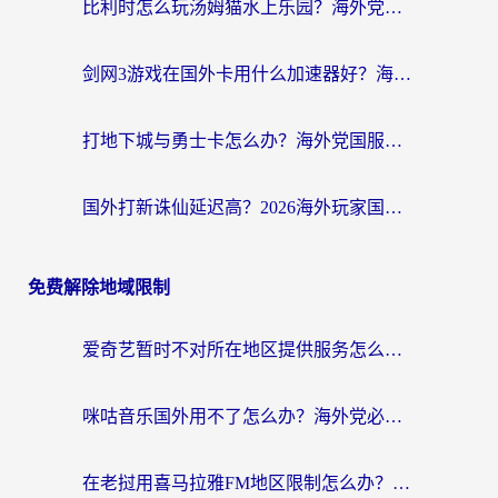
比利时怎么玩汤姆猫水上乐园？海外党国服游戏加速终极指南（附无畏契约食之契约解决办法）
剑网3游戏在国外卡用什么加速器好？海外党亲测有效的国服游戏加速指南
打地下城与勇士卡怎么办？海外党国服游戏加速终极指南（附北美欧洲实测）
国外打新诛仙延迟高？2026海外玩家国服游戏加速器终极指南（附天龙八部闪耀暖暖实测）
免费解除地域限制
爱奇艺暂时不对所在地区提供服务怎么办？海外党亲测有效的追剧解决方案
咪咕音乐国外用不了怎么办？海外党必备的国内内容访问全攻略
在老挝用喜马拉雅FM地区限制怎么办？海外党亲测有效的回国加速方案