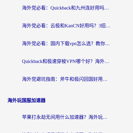
海外党必看：Quickback和九州连好用吗？3步选对回国加速器实现无缝刷国内资源
海外党必看：云极和KanCN好用吗？3招教你选对回国加速器（附免费VPN避坑指南）
海外党必看：国内下载vpn怎么选？教你无缝访问国内资源的实用指南
Quickback和极速穿梭VPN哪个好？海外党亲测3招选对回国加速器，看这篇就够了
海外党避坑指南：斧牛和极闪回国好用吗？选对加速器才能无缝刷剧玩游戏
海外玩国服加速器
苹果打永劫无间用什么加速器？海外玩家亲测有效的国服游戏加速指南