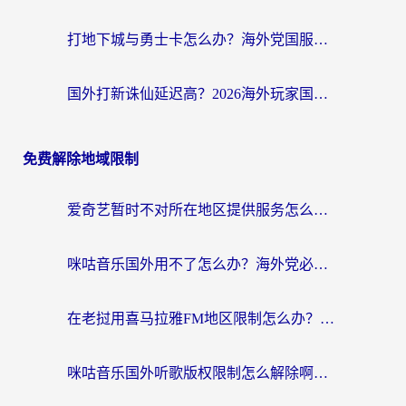
打地下城与勇士卡怎么办？海外党国服游戏加速终极指南（附北美欧洲实测）
国外打新诛仙延迟高？2026海外玩家国服游戏加速器终极指南（附天龙八部闪耀暖暖实测）
免费解除地域限制
爱奇艺暂时不对所在地区提供服务怎么办？海外党亲测有效的追剧解决方案
咪咕音乐国外用不了怎么办？海外党必备的国内内容访问全攻略
在老挝用喜马拉雅FM地区限制怎么办？海外党亲测有效的回国加速方案
咪咕音乐国外听歌版权限制怎么解除啊？海外党亲测有效的回国加速方案