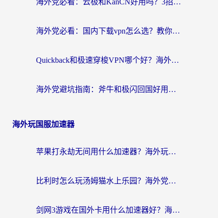
海外党必看：云极和KanCN好用吗？3招教你选对回国加速器（附免费VPN避坑指南）
海外党必看：国内下载vpn怎么选？教你无缝访问国内资源的实用指南
Quickback和极速穿梭VPN哪个好？海外党亲测3招选对回国加速器，看这篇就够了
海外党避坑指南：斧牛和极闪回国好用吗？选对加速器才能无缝刷剧玩游戏
海外玩国服加速器
苹果打永劫无间用什么加速器？海外玩家亲测有效的国服游戏加速指南
比利时怎么玩汤姆猫水上乐园？海外党国服游戏加速终极指南（附无畏契约食之契约解决办法）
剑网3游戏在国外卡用什么加速器好？海外党亲测有效的国服游戏加速指南