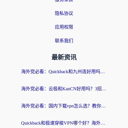
隐私协议
应用权限
联系我们
最新资讯
海外党必看：Quickback和九州连好用吗？3步选对回国加速器实现无缝刷国内资源
海外党必看：云极和KanCN好用吗？3招教你选对回国加速器（附免费VPN避坑指南）
海外党必看：国内下载vpn怎么选？教你无缝访问国内资源的实用指南
Quickback和极速穿梭VPN哪个好？海外党亲测3招选对回国加速器，看这篇就够了