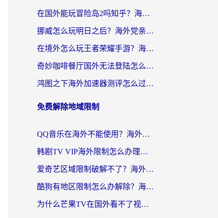
在国外能玩冒险岛2吗知乎？海外党亲测有效的国服游戏加速指南
挪威怎么玩明日之后？海外党亲测有效的国服游戏加速指南
在境外怎么玩王者荣耀手游？海外党不卡顿的终极加速器选择指南
奇妙咖啡餐厅国外无法登陆怎么办？海外党必看的国服游戏加速全攻略
鸿图之下海外加速器测评怎么过？老玩家亲测有效的选择指南
免费解除地域限制
QQ音乐在海外不能使用？海外党亲测有效的回国加速解决方案来了
韩剧TV VIP海外限制怎么办理？海外党追剧看国内内容的实用指南
爱奇艺区域限制破解不了？海外党亲测有效的回国加速方案来了
酷狗有地区限制怎么办解除？海外党看国内剧听音乐的实用加速器指南
为什么芒果TV在国外看不了视频了？海外党追剧的终极解决方案来了