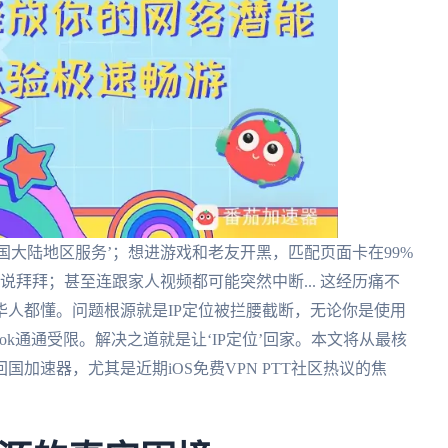
国大陆地区服务’；想进游戏和老友开黑，匹配页面卡在99%
手说拜拜；甚至连跟家人视频都可能突然中断... 这经历痛不
人都懂。问题根源就是IP定位被拦腰截断，无论你是使用
acBook通通受限。解决之道就是让‘IP定位’回家。本文将从最核
加速器，尤其是近期iOS免费VPN PTT社区热议的焦