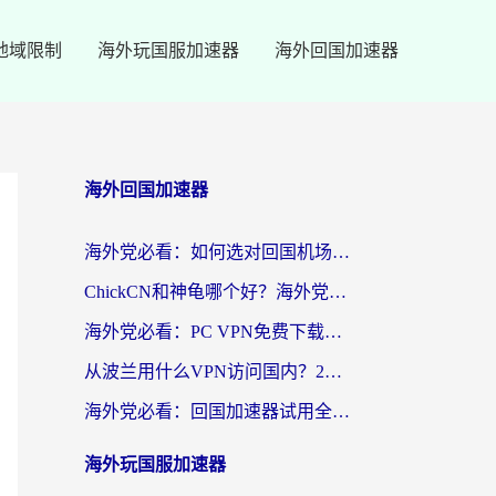
地域限制
海外玩国服加速器
海外回国加速器
海外回国加速器
海外党必看：如何选对回国机场ssr？3步解决国内资源访问难题
ChickCN和神龟哪个好？海外党亲测回国加速器的实用攻略
海外党必看：PC VPN免费下载？别踩坑！3步选对回国加速器无缝刷国内资源
从波兰用什么VPN访问国内？2026实测有效的无缝回国方案
海外党必看：回国加速器试用全攻略，无缝刷国内剧玩游戏不再难
海外玩国服加速器