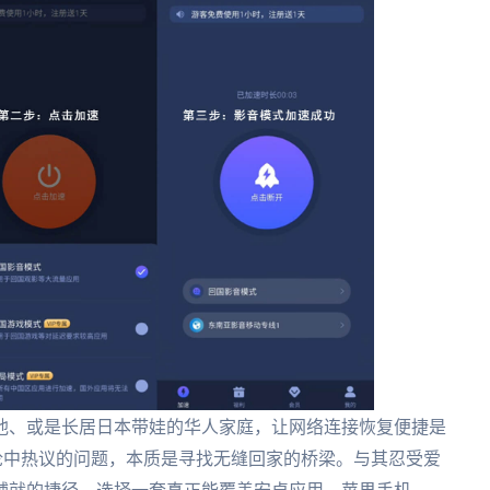
他、或是长居日本带娃的华人家庭，让网络连接恢复便捷是
T讨论中热议的问题，本质是寻找无缝回家的桥梁。与其忍受爱