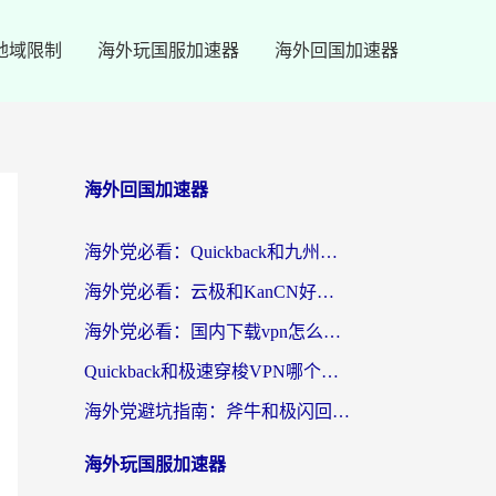
地域限制
海外玩国服加速器
海外回国加速器
海外回国加速器
海外党必看：Quickback和九州连好用吗？3步选对回国加速器实现无缝刷国内资源
海外党必看：云极和KanCN好用吗？3招教你选对回国加速器（附免费VPN避坑指南）
海外党必看：国内下载vpn怎么选？教你无缝访问国内资源的实用指南
Quickback和极速穿梭VPN哪个好？海外党亲测3招选对回国加速器，看这篇就够了
海外党避坑指南：斧牛和极闪回国好用吗？选对加速器才能无缝刷剧玩游戏
海外玩国服加速器