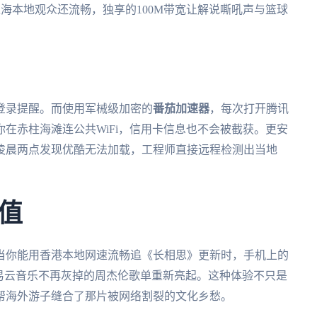
上海本地观众还流畅，独享的100M带宽让解说嘶吼声与篮球
登录提醒。而使用军械级加密的
番茄加速器
，每次打开腾讯
在赤柱海滩连公共WiFi，信用卡信息也不会被截获。更安
生凌晨两点发现优酷无法加载，工程师直接远程检测出当地
值
当你能用香港本地网速流畅追《长相思》更新时，手机上的
易云音乐不再灰掉的周杰伦歌单重新亮起。这种体验不只是
帮海外游子缝合了那片被网络割裂的文化乡愁。