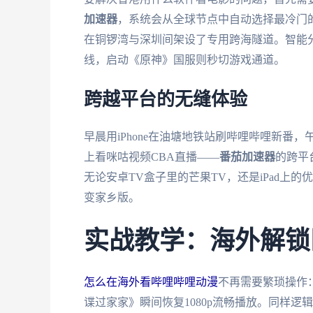
加速器
，系统会从全球节点中自动选择最冷门
在铜锣湾与深圳间架设了专用跨海隧道。智能
线，启动《原神》国服则秒切游戏通道。
跨越平台的无缝体验
早晨用iPhone在油塘地铁站刷哔哩哔哩新番，午
上看咪咕视频CBA直播——
番茄加速器
的跨平
无论安卓TV盒子里的芒果TV，还是iPad上
变家乡版。
实战教学：海外解锁
怎么在海外看哔哩哔哩动漫
不再需要繁琐操作：
谍过家家》瞬间恢复1080p流畅播放。同样逻