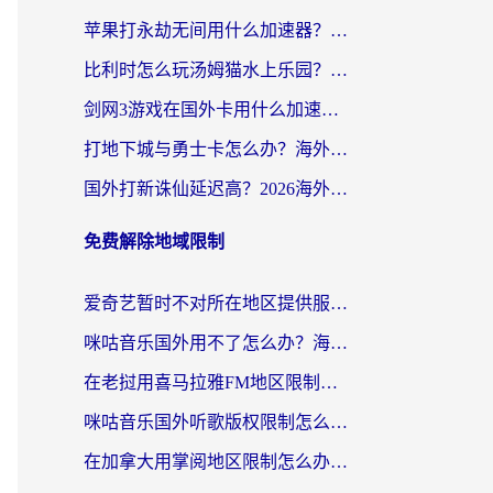
苹果打永劫无间用什么加速器？海外玩家亲测有效的国服游戏加速指南
比利时怎么玩汤姆猫水上乐园？海外党国服游戏加速终极指南（附无畏契约食之契约解决办法）
剑网3游戏在国外卡用什么加速器好？海外党亲测有效的国服游戏加速指南
打地下城与勇士卡怎么办？海外党国服游戏加速终极指南（附北美欧洲实测）
国外打新诛仙延迟高？2026海外玩家国服游戏加速器终极指南（附天龙八部闪耀暖暖实测）
免费解除地域限制
爱奇艺暂时不对所在地区提供服务怎么办？海外党亲测有效的追剧解决方案
咪咕音乐国外用不了怎么办？海外党必备的国内内容访问全攻略
在老挝用喜马拉雅FM地区限制怎么办？海外党亲测有效的回国加速方案
咪咕音乐国外听歌版权限制怎么解除啊？海外党亲测有效的回国加速方案
在加拿大用掌阅地区限制怎么办？3个实用技巧帮你轻松解决（附海外华人必备工具）