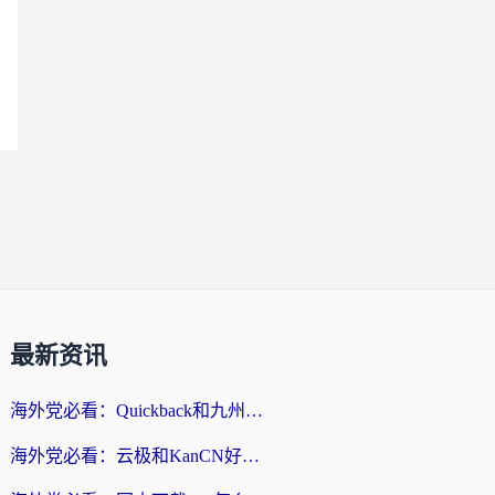
最新资讯
海外党必看：Quickback和九州连好用吗？3步选对回国加速器实现无缝刷国内资源
海外党必看：云极和KanCN好用吗？3招教你选对回国加速器（附免费VPN避坑指南）