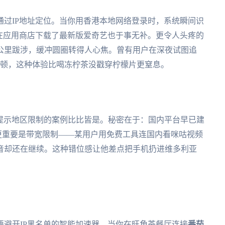
过IP地址定位。当你用香港本地网络登录时，系统瞬间识
在应用商店下载了最新版爱奇艺也于事无补。更令人头疼的
公里跋涉，缓冲圆圈转得人心焦。曾有用户在深夜试图追
是卡顿，这种体验比喝冻柠茶没戳穿柠檬片更窒息。
？
仍提示地区限制的案例比比皆是。秘密在于：国内平台早已建
。更重要是带宽限制——某用户用免费工具连国内看咪咕视频
音却还在继续。这种错位感让他差点把手机扔进维多利亚
避开IP黑名单的智能加速器。当你在旺角茶餐厅连接
番茄