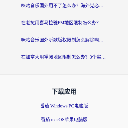
咪咕音乐国外用不了怎么办？海外党必备的国内内容访问全攻略
在老挝用喜马拉雅FM地区限制怎么办？海外党亲测有效的回国加速方案
咪咕音乐国外听歌版权限制怎么解除啊？海外党亲测有效的回国加速方案
在加拿大用掌阅地区限制怎么办？3个实用技巧帮你轻松解决（附海外华人必备工具）
下载应用
番茄 Windows PC电脑版
番茄 macOS苹果电脑版