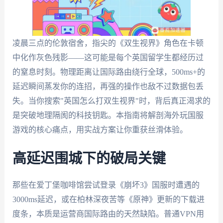
凌晨三点的伦敦宿舍，指尖的《双生视界》角色在卡顿
中化作灰色残影——这可能是每个英国留学生都经历过
的窒息时刻。物理距离让国际路由绕行全球，500ms+的
延迟瞬间蒸发你的连招，再强的操作也敌不过数据包丢
失。当你搜索"英国怎么打双生视界"时，背后真正渴求的
是突破地理隔阂的科技钥匙。本指南将解剖海外玩国服
游戏的核心痛点，用实战方案让你重获丝滑体验。
高延迟围城下的破局关键
那些在爱丁堡咖啡馆尝试登录《崩坏3》国服时遭遇的
3000ms延迟，或在柏林深夜苦等《原神》更新的下载进
度条，本质是运营商国际路由的天然缺陷。普通VPN用