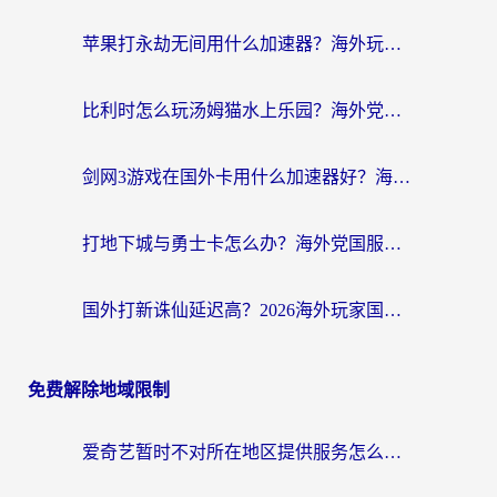
苹果打永劫无间用什么加速器？海外玩家亲测有效的国服游戏加速指南
比利时怎么玩汤姆猫水上乐园？海外党国服游戏加速终极指南（附无畏契约食之契约解决办法）
剑网3游戏在国外卡用什么加速器好？海外党亲测有效的国服游戏加速指南
打地下城与勇士卡怎么办？海外党国服游戏加速终极指南（附北美欧洲实测）
国外打新诛仙延迟高？2026海外玩家国服游戏加速器终极指南（附天龙八部闪耀暖暖实测）
免费解除地域限制
爱奇艺暂时不对所在地区提供服务怎么办？海外党亲测有效的追剧解决方案