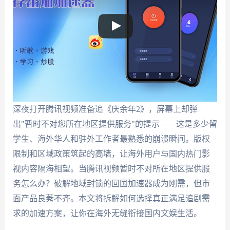
深夜打开腾讯视频准备追《庆余年2》，屏幕上却弹
出"暂时不对您所在地区提供服务"的提示——这是多少留
学生、海外华人和驻外工作者最熟悉的崩溃瞬间。版权
限制和区域政策筑起的高墙，让海外用户与国内热门影
视内容隔海相望。当腾讯视频暂时不对所在地区提供服
务怎么办？破解地域封锁的回国加速器成为刚需，但市
面产品良莠不齐。本文将拆解如何选择真正满足追剧需
求的加速方案，让你在海外无缝衔接国内文娱生活。