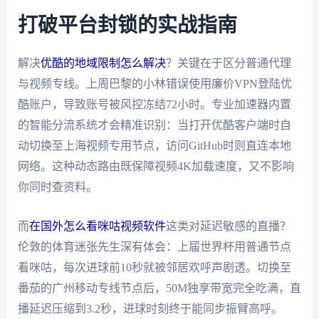
打破平台封锁的实战指南
解决
优酷的地域限制怎么解决
？关键在于区分普通代理
与视频专线。上周巴黎的小林错误使用廉价VPN登陆优
酷账户，导致账号被风控冻结72小时。专业加速器内置
的智能分流系统才会精准识别：当打开优酷客户端时自
动切换至上海视频专用节点，访问GitHub时则直连本地
网络。这种动态路由既保障视频4K加载速度，又不影响
你同时查资料。
而
在国外怎么看咪咕视频软件
这类对延迟敏感的直播？
伦敦的体育迷张先生深有体会：上届世界杯用普通节点
看咪咕，每次进球前10秒就被邻居欢呼声剧透。切换至
番茄的广州移动专线节点后，50M独享带宽完全吃满，直
播延迟压缩到3.2秒，进球时刻终于能同步振臂高呼。