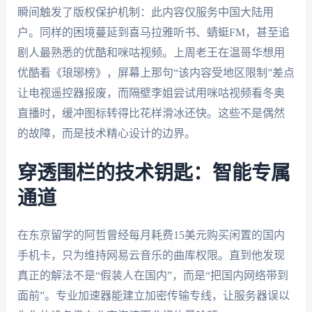
瞬间触发了版权保护机制：此内容仅服务中国大陆用
户。同样的困境蔓延到喜马拉雅听书、蜻蜓FM，甚至追
剧人最熟悉的优酷和咪咕视频。上周老王在温哥华想用
优酷看《琅琊榜》，屏幕上那句“该内容受地区限制”差点
让电视遥控器报废，而隔壁李姐尝试用咪咕视频看冬奥
直播时，缓冲图标转得比花样滑冰还快。这些不是偶然
的故障，而是技术精心设计的边界。
穿透围栏的技术钥匙：智能专属
通道
在东京留学的阿哲曾经每月耗费15美元购买闲置的国内
手机卡，只为维持网易云音乐的曲库权限。直到他发现
真正的解法不是“假装人在国内”，而是“把国内网络带到
面前”。专业加速器能建立加密传输专线，让服务器误以