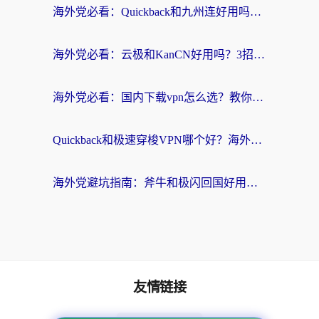
海外党必看：Quickback和九州连好用吗？3步选对回国加速器实现无缝刷国内资源
海外党必看：云极和KanCN好用吗？3招教你选对回国加速器（附免费VPN避坑指南）
海外党必看：国内下载vpn怎么选？教你无缝访问国内资源的实用指南
Quickback和极速穿梭VPN哪个好？海外党亲测3招选对回国加速器，看这篇就够了
海外党避坑指南：斧牛和极闪回国好用吗？选对加速器才能无缝刷剧玩游戏
友情链接