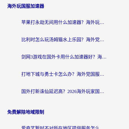
海外玩国服加速器
苹果打永劫无间用什么加速器？海外玩家亲测有效的国服游戏加速指南
比利时怎么玩汤姆猫水上乐园？海外党国服游戏加速终极指南（附无畏契约食之契约解决办法）
剑网3游戏在国外卡用什么加速器好？海外党亲测有效的国服游戏加速指南
打地下城与勇士卡怎么办？海外党国服游戏加速终极指南（附北美欧洲实测）
国外打新诛仙延迟高？2026海外玩家国服游戏加速器终极指南（附天龙八部闪耀暖暖实测）
免费解除地域限制
爱奇艺暂时不对所在地区提供服务怎么办？海外党亲测有效的追剧解决方案