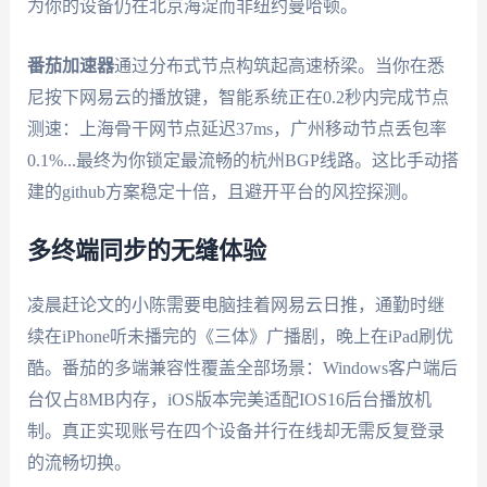
为你的设备仍在北京海淀而非纽约曼哈顿。
番茄加速器
通过分布式节点构筑起高速桥梁。当你在悉
尼按下网易云的播放键，智能系统正在0.2秒内完成节点
测速：上海骨干网节点延迟37ms，广州移动节点丢包率
0.1%...最终为你锁定最流畅的杭州BGP线路。这比手动搭
建的github方案稳定十倍，且避开平台的风控探测。
多终端同步的无缝体验
凌晨赶论文的小陈需要电脑挂着网易云日推，通勤时继
续在iPhone听未播完的《三体》广播剧，晚上在iPad刷优
酷。番茄的多端兼容性覆盖全部场景：Windows客户端后
台仅占8MB内存，iOS版本完美适配IOS16后台播放机
制。真正实现账号在四个设备并行在线却无需反复登录
的流畅切换。