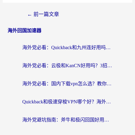
←
前一篇文章
海外回国加速器
海外党必看：Quickback和九州连好用吗？3步选对回国加速器实现无缝刷国内资源
海外党必看：云极和KanCN好用吗？3招教你选对回国加速器（附免费VPN避坑指南）
海外党必看：国内下载vpn怎么选？教你无缝访问国内资源的实用指南
Quickback和极速穿梭VPN哪个好？海外党亲测3招选对回国加速器，看这篇就够了
海外党避坑指南：斧牛和极闪回国好用吗？选对加速器才能无缝刷剧玩游戏