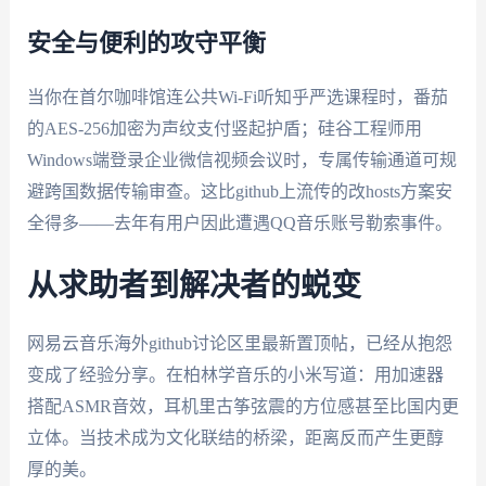
安全与便利的攻守平衡
当你在首尔咖啡馆连公共Wi-Fi听知乎严选课程时，番茄
的AES-256加密为声纹支付竖起护盾；硅谷工程师用
Windows端登录企业微信视频会议时，专属传输通道可规
避跨国数据传输审查。这比github上流传的改hosts方案安
全得多——去年有用户因此遭遇QQ音乐账号勒索事件。
从求助者到解决者的蜕变
网易云音乐海外github讨论区里最新置顶帖，已经从抱怨
变成了经验分享。在柏林学音乐的小米写道：用加速器
搭配ASMR音效，耳机里古筝弦震的方位感甚至比国内更
立体。当技术成为文化联结的桥梁，距离反而产生更醇
厚的美。