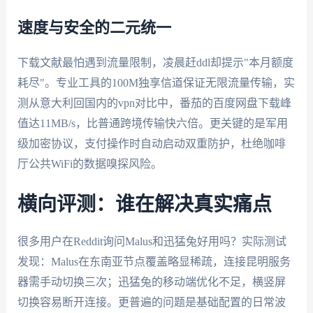
速度与安全的二元统一
下载文献最怕遇到流量限制，凌晨赶ddl却提示"本月额度
耗尽"。专业工具的100M独享信道保证无限流量传输，实
测从意大利回国内的vpn对比中，番茄的百度网盘下载峰
值达11MB/s，比普通跨境传输快六倍。更关键的是军用
级加密协议，支付操作时自动启动双重防护，杜绝咖啡
厅公共WiFi的数据嗅探风险。
横向评测：谁在解决真实痛点
很多用户在Reddit询问Malus和迅猛兔好用吗？实际测试
发现：Malus在东南亚节点覆盖略显稀疏，连接昆明服务
器需手动切换三次；迅猛兔的移动端优化不足，横竖屏
切换容易断开连接。更普遍的问题是基础配置的日常波