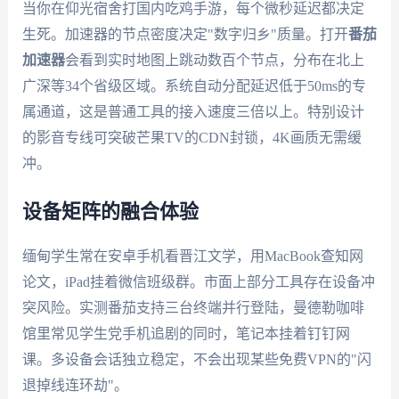
当你在仰光宿舍打国内吃鸡手游，每个微秒延迟都决定
生死。加速器的节点密度决定"数字归乡"质量。打开
番茄
加速器
会看到实时地图上跳动数百个节点，分布在北上
广深等34个省级区域。系统自动分配延迟低于50ms的专
属通道，这是普通工具的接入速度三倍以上。特别设计
的影音专线可突破芒果TV的CDN封锁，4K画质无需缓
冲。
设备矩阵的融合体验
缅甸学生常在安卓手机看晋江文学，用MacBook查知网
论文，iPad挂着微信班级群。市面上部分工具存在设备冲
突风险。实测番茄支持三台终端并行登陆，曼德勒咖啡
馆里常见学生党手机追剧的同时，笔记本挂着钉钉网
课。多设备会话独立稳定，不会出现某些免费VPN的"闪
退掉线连环劫"。