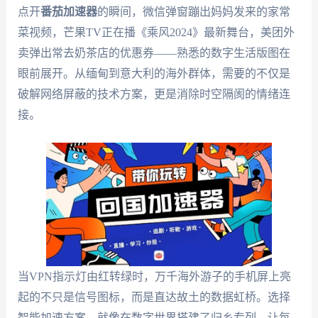
点开
番茄加速器
的瞬间，微信弹窗蹦出妈妈发来的家常
菜视频，芒果TV正在播《乘风2024》最新舞台，美团外
卖弹出常去奶茶店的优惠券——熟悉的数字生活版图在
眼前展开。从缅甸到意大利的海外群体，需要的不仅是
破解网络屏蔽的技术方案，更是消除时空隔阂的情绪连
接。
当VPN指示灯由红转绿时，万千海外游子的手机屏上亮
起的不只是信号图标，而是直达故土的数据虹桥。选择
智能加速方案，就像在数字世界搭建了归乡专列，让每