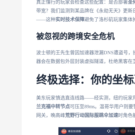
真正懂行的玩家会检查这些配置：是否部署
圣
带宽？我们监测到某品牌在《永劫无天》更新日
——这种
实时技术保障
避免了洛杉矶玩家集体
被忽视的跨境安全危机
波士顿的王先生曾因加速器泄漏DNS遭盗号，
器会在数据包外层封装虚拟隧道，杜绝黑客在
终极选择：你的坐标
美东玩家慎选直连线路——经实测，纽约玩家
兰克福中转节点
可压至89ms。温哥华用户则要
网关，晚高峰
荒野行动国际服跳伞加速
时角色