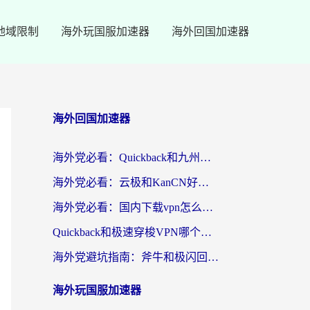
地域限制
海外玩国服加速器
海外回国加速器
海外回国加速器
海外党必看：Quickback和九州连好用吗？3步选对回国加速器实现无缝刷国内资源
海外党必看：云极和KanCN好用吗？3招教你选对回国加速器（附免费VPN避坑指南）
海外党必看：国内下载vpn怎么选？教你无缝访问国内资源的实用指南
Quickback和极速穿梭VPN哪个好？海外党亲测3招选对回国加速器，看这篇就够了
海外党避坑指南：斧牛和极闪回国好用吗？选对加速器才能无缝刷剧玩游戏
海外玩国服加速器