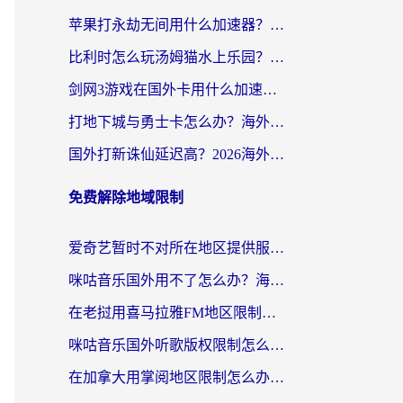
苹果打永劫无间用什么加速器？海外玩家亲测有效的国服游戏加速指南
比利时怎么玩汤姆猫水上乐园？海外党国服游戏加速终极指南（附无畏契约食之契约解决办法）
剑网3游戏在国外卡用什么加速器好？海外党亲测有效的国服游戏加速指南
打地下城与勇士卡怎么办？海外党国服游戏加速终极指南（附北美欧洲实测）
国外打新诛仙延迟高？2026海外玩家国服游戏加速器终极指南（附天龙八部闪耀暖暖实测）
免费解除地域限制
爱奇艺暂时不对所在地区提供服务怎么办？海外党亲测有效的追剧解决方案
咪咕音乐国外用不了怎么办？海外党必备的国内内容访问全攻略
在老挝用喜马拉雅FM地区限制怎么办？海外党亲测有效的回国加速方案
咪咕音乐国外听歌版权限制怎么解除啊？海外党亲测有效的回国加速方案
在加拿大用掌阅地区限制怎么办？3个实用技巧帮你轻松解决（附海外华人必备工具）