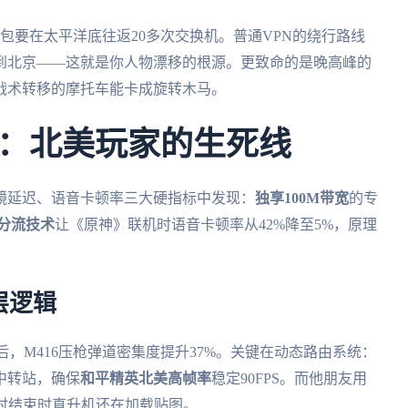
据包要在太平洋底往返20多次交换机。普通VPN的绕行路线
到北京——这就是你人物漂移的根源。更致命的是晚高峰的
战术转移的摩托车能卡成旋转木马。
：北美玩家的生死线
镜延迟、语音卡顿率三大硬指标中发现：
独享100M带宽
的专
分流技术
让《原神》联机时语音卡顿率从42%降至5%，原理
层逻辑
后，M416压枪弹道密集度提升37%。关键在动态路由系统：
中转站，确保
和平精英北美高帧率
稳定90FPS。而他朋友用
时结束时直升机还在加载贴图。