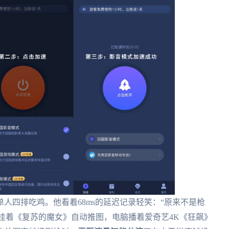
单人四排吃鸡。他看着68ms的延迟记录轻笑：“原来不是枪
正挂着《复苏的魔女》自动推图，电脑播着爱奇艺4K《狂飙》