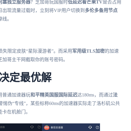
何塞独立服务器
？芝加哥玩国服时
低延迟看芒果TV
是否占用
出现流量过载时，立刻将VIP用户切换到
多伦多备用节点
掉线。
损失限定皮肤“星际漫游者”。而采用
军用级TLS加密
的加速
芝加哥主干网截取你的账号密码。
决定最优解
用普通加速器玩
和平精英国服国际延迟
达180ms，而通过
法
警惕伪“专线”，某些标称60ms的加速器实际走了洛杉矶公共
能卡在机舱门。