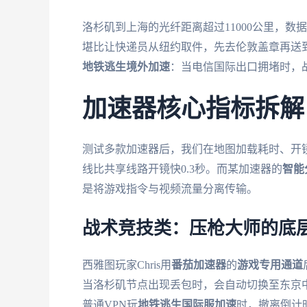
洛杉矶到上海的光纤距离超过11000公里，数
堪比让快递员从纽约取件，先去伦敦盖章再送
地铁逃生境外加速
：当电信国际出口拥堵时，
加速器核心指标拆解
测试多款加速器后，我们在地图加载耗时、开
线比共享线路开镜快0.3秒。而某加速器的
智能
是将游戏指令与视频流量分离传输。
战术竞技类：压枪大师的底
西雅图玩家Chris用
番茄加速器
的
游戏专用通道
当洛杉矶节点出现丢包时，会自动切换至东京
普通VPN玩
地铁逃生国际服加速
时，撤离倒计