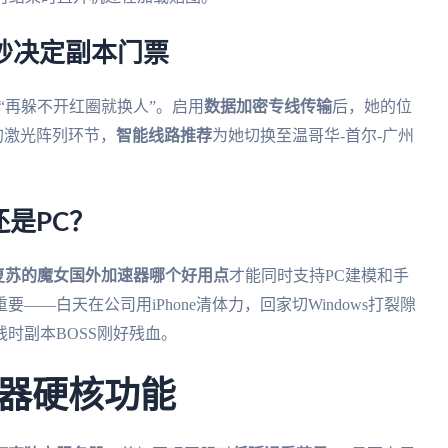
1秒决定副本门票
：“再躲不开红圈就换人”。启用
数据加密专线传输
后，她的位
本的激光阵列环节，
智能线路推荐
为她切换至温哥华-首尔-广州
是PC？
复苏的魔女国外加速器哪个好用点
才能同时支持PC建模和手
要——白天在公司用iPhone清体力，回家切Windows打裂隙
时副本BOSS刚好残血。
器硬核功能