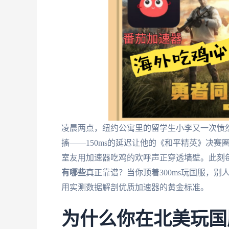
凌晨两点，纽约公寓里的留学生小李又一次愤然
搐——150ms的延迟让他的《和平精英》决
室友用加速器吃鸡的欢呼声正穿透墙壁。此刻
有哪些
真正靠谱？当你顶着300ms玩国服，
用实测数据解剖优质加速器的黄金标准。
为什么你在北美玩国