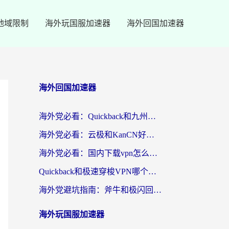
地域限制
海外玩国服加速器
海外回国加速器
海外回国加速器
海外党必看：Quickback和九州连好用吗？3步选对回国加速器实现无缝刷国内资源
海外党必看：云极和KanCN好用吗？3招教你选对回国加速器（附免费VPN避坑指南）
海外党必看：国内下载vpn怎么选？教你无缝访问国内资源的实用指南
Quickback和极速穿梭VPN哪个好？海外党亲测3招选对回国加速器，看这篇就够了
海外党避坑指南：斧牛和极闪回国好用吗？选对加速器才能无缝刷剧玩游戏
海外玩国服加速器