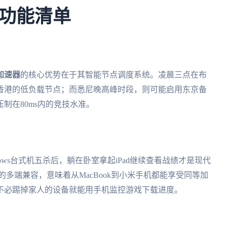
功能清单
加速器
的核心优势在于其智能节点调度系统。凌晨三点在布
香港的低负载节点；而悉尼晚高峰时段，则可能启用东京备
制在80ms内的竞技水准。
ows台式机五杀后，躺在卧室拿起iPad继续查看战绩才是现代
、mac的多端兼容，意味着从MacBook到小米手机都能享受同等加
不必踢掉家人的设备就能用手机监控游戏下载进度。