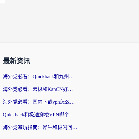
最新资讯
海外党必看：Quickback和九州连好用吗？3步选对回国加速器实现无缝刷国内资源
海外党必看：云极和KanCN好用吗？3招教你选对回国加速器（附免费VPN避坑指南）
海外党必看：国内下载vpn怎么选？教你无缝访问国内资源的实用指南
Quickback和极速穿梭VPN哪个好？海外党亲测3招选对回国加速器，看这篇就够了
海外党避坑指南：斧牛和极闪回国好用吗？选对加速器才能无缝刷剧玩游戏