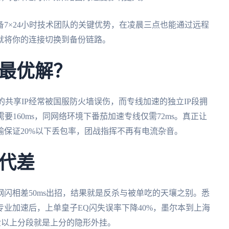
7×24小时技术团队的关键优势，在凌晨三点也能通过远程
就将你的连接切换到备份链路。
最优解？
的共享IP经常被国服防火墙误伤，而专线加速的独立IP段拥
要160ms，同网络环境下番茄加速专线仅需72ms。真正让
保证20%以下丢包率，团战指挥不再有电流杂音。
代差
闪相差50ms出招，结果就是反杀与被单吃的天壤之别。悉
业加速后，上单皇子EQ闪失误率下降40%，墨尔本到上海
对白金以上分段就是上分的隐形外挂。