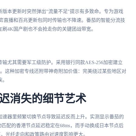
版本更新时突然弹出"流量不足"提示有多致命。专为游戏
之弈直播和百兆更新包同时传输也不降速。番茄的智能分流技
在刷4K国产剧也不会抢走你的关键团战带宽。
输尤其需要军工级防护。采用银行同款AES-256加密建立
获。这种加密专线还附带神奇附加价值：完美绕过某些地区对
疾。
迟消失的细节艺术
加速器里频繁切换节点导致延迟反而上升。实测显示番茄的
动匹配的香港节点延迟稳定在68ms，而手动换成日本节点后
距离，光纤走向和政策路由对速度影响更大。