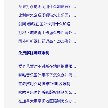
苹果打永劫无间用什么加速器？海外玩家亲测有效的国服游戏加速指南
比利时怎么玩汤姆猫水上乐园？海外党国服游戏加速终极指南（附无畏契约食之契约解决办法）
剑网3游戏在国外卡用什么加速器好？海外党亲测有效的国服游戏加速指南
打地下城与勇士卡怎么办？海外党国服游戏加速终极指南（附北美欧洲实测）
国外打新诛仙延迟高？2026海外玩家国服游戏加速器终极指南（附天龙八部闪耀暖暖实测）
免费解除地域限制
爱奇艺暂时不对所在地区提供服务怎么办？海外党亲测有效的追剧解决方案
咪咕音乐国外用不了怎么办？海外党必备的国内内容访问全攻略
在老挝用喜马拉雅FM地区限制怎么办？海外党亲测有效的回国加速方案
咪咕音乐国外听歌版权限制怎么解除啊？海外党亲测有效的回国加速方案
在加拿大用掌阅地区限制怎么办？3个实用技巧帮你轻松解决（附海外华人必备工具）