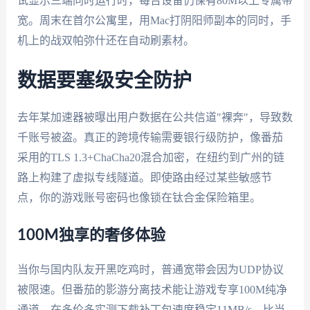
试显示三端同时运行时，每台设备仍保有80M以上专属带
宽。周末在首尔公寓里，用Mac打阴阳师副本的同时，手
机上的战双帕弥什还在自动刷素材。
数据要塞级安全防护
去年某加速器被曝出用户数据在公共信道"裸奔"，导致数
千账号被盗。真正的跨境传输需要银行级防护，像番茄
采用的TLS 1.3+ChaCha20混合加密，在纽约到广州的链
路上构建了虚拟专线隧道。即使路由经过某些敏感节
点，你的游戏账号密码也像锁在钛合金保险箱里。
100M独享的奢侈体验
当你与国内队友开黑吃鸡时，普通宽带会因为UDP协议
被限速。但番茄的影游分离技术能让游戏专享100M纯净
通道，在多伦多实测下载补丁包速度稳定11MB/s，比当