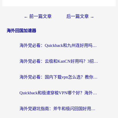
←
前一篇文章
后一篇文章
→
海外回国加速器
海外党必看：Quickback和九州连好用吗？3步选对回国加速器实现无缝刷国内资源
海外党必看：云极和KanCN好用吗？3招教你选对回国加速器（附免费VPN避坑指南）
海外党必看：国内下载vpn怎么选？教你无缝访问国内资源的实用指南
Quickback和极速穿梭VPN哪个好？海外党亲测3招选对回国加速器，看这篇就够了
海外党避坑指南：斧牛和极闪回国好用吗？选对加速器才能无缝刷剧玩游戏