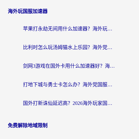
海外玩国服加速器
苹果打永劫无间用什么加速器？海外玩家亲测有效的国服游戏加速指南
比利时怎么玩汤姆猫水上乐园？海外党国服游戏加速终极指南（附无畏契约食之契约解决办法）
剑网3游戏在国外卡用什么加速器好？海外党亲测有效的国服游戏加速指南
打地下城与勇士卡怎么办？海外党国服游戏加速终极指南（附北美欧洲实测）
国外打新诛仙延迟高？2026海外玩家国服游戏加速器终极指南（附天龙八部闪耀暖暖实测）
免费解除地域限制