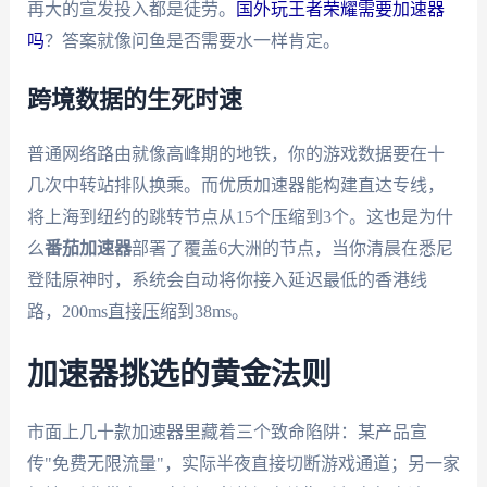
再大的宣发投入都是徒劳。
国外玩王者荣耀需要加速器
吗
？答案就像问鱼是否需要水一样肯定。
跨境数据的生死时速
普通网络路由就像高峰期的地铁，你的游戏数据要在十
几次中转站排队换乘。而优质加速器能构建直达专线，
将上海到纽约的跳转节点从15个压缩到3个。这也是为什
么
番茄加速器
部署了覆盖6大洲的节点，当你清晨在悉尼
登陆原神时，系统会自动将你接入延迟最低的香港线
路，200ms直接压缩到38ms。
加速器挑选的黄金法则
市面上几十款加速器里藏着三个致命陷阱：某产品宣
传"免费无限流量"，实际半夜直接切断游戏通道；另一家