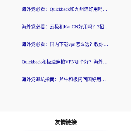
海外党必看：Quickback和九州连好用吗？3步选对回国加速器实现无缝刷国内资源
海外党必看：云极和KanCN好用吗？3招教你选对回国加速器（附免费VPN避坑指南）
海外党必看：国内下载vpn怎么选？教你无缝访问国内资源的实用指南
Quickback和极速穿梭VPN哪个好？海外党亲测3招选对回国加速器，看这篇就够了
海外党避坑指南：斧牛和极闪回国好用吗？选对加速器才能无缝刷剧玩游戏
友情链接