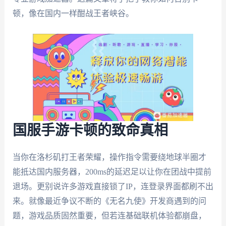
顿，像在国内一样酣战王者峡谷。
国服手游卡顿的致命真相
当你在洛杉矶打王者荣耀，操作指令需要绕地球半圈才
能抵达国内服务器，200ms的延迟足以让你在团战中提前
退场。更别说许多游戏直接锁了IP，连登录界面都刷不出
来。就像最近争议不断的《无名九使》开发商遇到的问
题，游戏品质固然重要，但若连基础联机体验都崩盘，