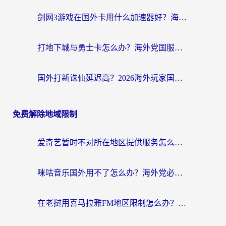
剑网3游戏在国外卡用什么加速器好？海外党亲测有效的国服游戏加速指南
打地下城与勇士卡怎么办？海外党国服游戏加速终极指南（附北美欧洲实测）
国外打新诛仙延迟高？2026海外玩家国服游戏加速器终极指南（附天龙八部闪耀暖暖实测）
免费解除地域限制
爱奇艺暂时不对所在地区提供服务怎么办？海外党亲测有效的追剧解决方案
咪咕音乐国外用不了怎么办？海外党必备的国内内容访问全攻略
在老挝用喜马拉雅FM地区限制怎么办？海外党亲测有效的回国加速方案