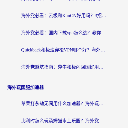
海外党必看：云极和KanCN好用吗？3招教你选对回国加速器（附免费VPN避坑指南）
海外党必看：国内下载vpn怎么选？教你无缝访问国内资源的实用指南
Quickback和极速穿梭VPN哪个好？海外党亲测3招选对回国加速器，看这篇就够了
海外党避坑指南：斧牛和极闪回国好用吗？选对加速器才能无缝刷剧玩游戏
海外玩国服加速器
苹果打永劫无间用什么加速器？海外玩家亲测有效的国服游戏加速指南
比利时怎么玩汤姆猫水上乐园？海外党国服游戏加速终极指南（附无畏契约食之契约解决办法）