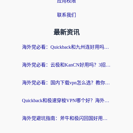
应用权限
联系我们
最新资讯
海外党必看：Quickback和九州连好用吗？3步选对回国加速器实现无缝刷国内资源
海外党必看：云极和KanCN好用吗？3招教你选对回国加速器（附免费VPN避坑指南）
海外党必看：国内下载vpn怎么选？教你无缝访问国内资源的实用指南
Quickback和极速穿梭VPN哪个好？海外党亲测3招选对回国加速器，看这篇就够了
海外党避坑指南：斧牛和极闪回国好用吗？选对加速器才能无缝刷剧玩游戏