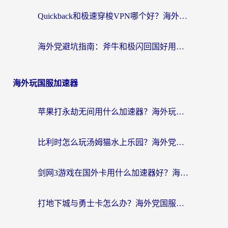
Quickback和极速穿梭VPN哪个好？海外党亲测3招选对回国加速器，看这篇就够了
海外党避坑指南：斧牛和极闪回国好用吗？选对加速器才能无缝刷剧玩游戏
海外玩国服加速器
苹果打永劫无间用什么加速器？海外玩家亲测有效的国服游戏加速指南
比利时怎么玩汤姆猫水上乐园？海外党国服游戏加速终极指南（附无畏契约食之契约解决办法）
剑网3游戏在国外卡用什么加速器好？海外党亲测有效的国服游戏加速指南
打地下城与勇士卡怎么办？海外党国服游戏加速终极指南（附北美欧洲实测）