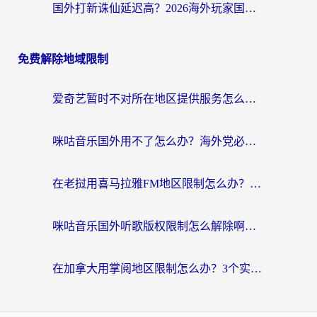
国外打新诛仙延迟高？2026海外玩家国服游戏加速器终极指南（附天龙八部闪耀暖暖实测）
免费解除地域限制
爱奇艺暂时不对所在地区提供服务怎么办？海外党亲测有效的追剧解决方案
咪咕音乐国外用不了怎么办？海外党必备的国内内容访问全攻略
在老挝用喜马拉雅FM地区限制怎么办？海外党亲测有效的回国加速方案
咪咕音乐国外听歌版权限制怎么解除啊？海外党亲测有效的回国加速方案
在加拿大用掌阅地区限制怎么办？3个实用技巧帮你轻松解决（附海外华人必备工具）