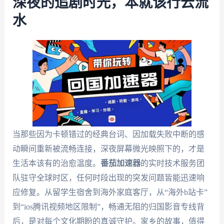
深夜的追剧时光，本就该行云流
水
当那些因为卡顿错过的经典台词、因加载失败中断的感
动瞬间重新被流畅连接，深夜屏幕微光映照下的，才是
生活本该有的治愈温度。
番茄加速器
的实时技术服务团
队驻守全球时区，任何时段出现的突发问题皆能迅速响
应修复。从留学生宿舍到海外家庭客厅，从“海外b站卡”
到“ios腾讯视频地区限制”，畅通无阻的归国影音专线背
后，是对每个文化期盼的真诚守护。家乡的故事，值得