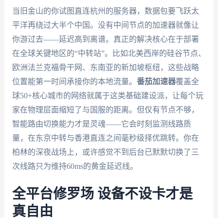
当旧金山的你试图直连杭州的服务器，数据包要飞跃太
平洋再绕过大半个中国。没有中间节点的加速器就像让
你游过去——延迟高到离谱。真正的解决核心在于部署
在全球关键地区的“中转站”。比如北美西岸的硅谷节点、
欧洲法兰克福骨干网、东南亚的新加坡枢纽，这些战略
位置能第一时间承接你的本地流量。
番茄加速器
覆盖全
球50+核心城市的网络就属于这类基础建设派，让每个玩
家在物理层面缩短了与国服的距离。但仅有节点不够，
智能路由切换能力才是灵魂——它会时刻监测线路质
量，在东京中转与香港直连之间毫秒级择优跳转。你在
柏林的深夜战场上，或许感觉不到后台已默默切换了三
次线路只为维持60ms的黄金延迟线。
全平台修罗场 设备不设卡才是
真自由