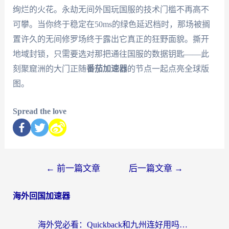
绚烂的火花。永劫无间外国玩国服的技术门槛不再高不
可攀。当你终于稳定在50ms的绿色延迟档时，那场被搁
置许久的无间修罗场终于露出它真正的狂野面貌。撕开
地域封锁，只需要选对那把通往国服的数据钥匙——此
刻聚窟洲的大门正随
番茄加速器
的节点一起点亮全球版
图。
Spread the love
←
前一篇文章
后一篇文章
→
海外回国加速器
海外党必看：Quickback和九州连好用吗？3步选对回国加速器实现无缝刷国内资源