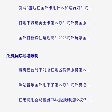
剑网3游戏在国外卡用什么加速器好？海外党亲测有效的国服游戏加速指南
打地下城与勇士卡怎么办？海外党国服游戏加速终极指南（附北美欧洲实测）
国外打新诛仙延迟高？2026海外玩家国服游戏加速器终极指南（附天龙八部闪耀暖暖实测）
免费解除地域限制
爱奇艺暂时不对所在地区提供服务怎么办？海外党亲测有效的追剧解决方案
咪咕音乐国外用不了怎么办？海外党必备的国内内容访问全攻略
在老挝用喜马拉雅FM地区限制怎么办？海外党亲测有效的回国加速方案