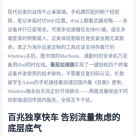
现代玩家的战场不止桌面端。手机蹲匹配时刷个短视
频，笔记本临时切WiFi位置，iPad上翻看武器攻略——多
设备并行已是常态。可很多加速器仅支持PC端，或在多
端登录时频繁踢人，这类体验割裂在竞技紧张期尤其致
命。真正为海外玩家定制的工具应该支持你客厅的
Windows主机、图书馆的MacBook、通勤时的安卓机乃至
备用iPad同时在线。
番茄加速器
实现了一键授权四个终端
设备并发使用的技术架构，不需要反复扫码认证。伦敦
留学生Adam的手机端挂着加速回国内看《狂飙》更新，
Windows端永劫无间正好开场跳伞——两路流量经由不同
加密隧道回传国内服务，全程互不干扰。
百兆独享快车 告别流量焦虑的
底层底气