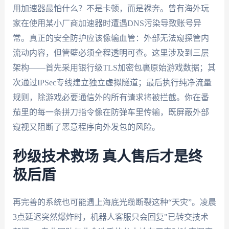
用加速器最怕什么？不是卡顿，而是裸奔。曾有海外玩
家在使用某小厂商加速器时遭遇DNS污染导致账号异
常。真正的安全防护应该像输血管：外部无法窥探管内
流动内容，但管壁必须全程透明可查。这里涉及到三层
架构——首先采用银行级TLS加密包裹原始游戏数据；其
次通过IPSec专线建立独立虚拟隧道；最后执行纯净流量
规则，除游戏必要通信外的所有请求将被拦截。你在番
茄里的每一条拼刀指令像在防弹车里传输，既屏蔽外部
窥视又阻断了恶意程序向外发包的风险。
秒级技术救场 真人售后才是终
极后盾
再完善的系统也可能遇上海底光缆断裂这种“天灾”。凌晨
3点延迟突然爆炸时，机器人客服只会回复"已转交技术