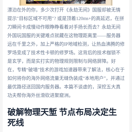
漂泊在外的你，多少次打开《永劫无间》国服却被无情
提示"目标区域不可用"? 或是顶着120ms+的高延迟，在拼
刀瞬间卡成慢动作眼睁睁看着对手扬长而去？永劫无间
外国玩国服的关键难点就藏在这物理距离里——服务器
远在千里之外，加上严格的IP地域检测，让热血沸腾的修
罗场变成了技术性卡顿的修罗场。这背后的技术枷锁不
是玄学，而是实打实的物理规则限制与网络屏障。好
在，专精“破墙”技术的游戏加速器带来了解法，核心在于
如何将你的海外网络流量无缝伪装成“本地用户”，并通过
最优路径送回国内服务器。本篇不谈虚的，深挖五大真
功夫帮你海外丝滑砍进聚窟洲。
破解物理天堑 节点布局决定生
死线