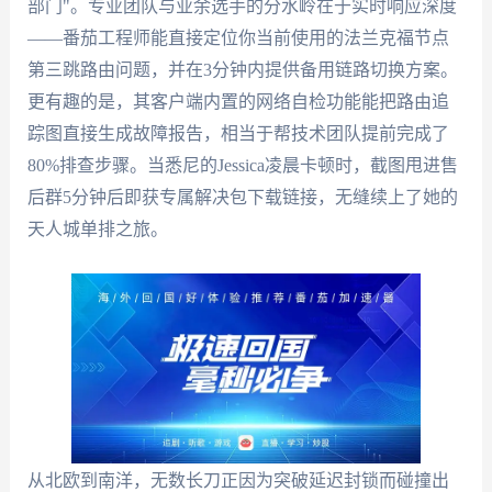
部门"。专业团队与业余选手的分水岭在于实时响应深度
——番茄工程师能直接定位你当前使用的法兰克福节点
第三跳路由问题，并在3分钟内提供备用链路切换方案。
更有趣的是，其客户端内置的网络自检功能能把路由追
踪图直接生成故障报告，相当于帮技术团队提前完成了
80%排查步骤。当悉尼的Jessica凌晨卡顿时，截图甩进售
后群5分钟后即获专属解决包下载链接，无缝续上了她的
天人城单排之旅。
从北欧到南洋，无数长刀正因为突破延迟封锁而碰撞出