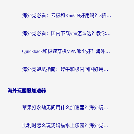
海外党必看：云极和KanCN好用吗？3招教你选对回国加速器（附免费VPN避坑指南）
海外党必看：国内下载vpn怎么选？教你无缝访问国内资源的实用指南
Quickback和极速穿梭VPN哪个好？海外党亲测3招选对回国加速器，看这篇就够了
海外党避坑指南：斧牛和极闪回国好用吗？选对加速器才能无缝刷剧玩游戏
海外玩国服加速器
苹果打永劫无间用什么加速器？海外玩家亲测有效的国服游戏加速指南
比利时怎么玩汤姆猫水上乐园？海外党国服游戏加速终极指南（附无畏契约食之契约解决办法）