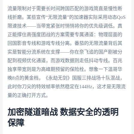
流量限制对于需要长时间跨国匹配的游戏简直是慢性断
线折磨。某些宣传“无限流量”的加速器实际采用动态QoS
限速技术——当带宽紧张时悄悄将你的优先级调低。真
正能撑住高强度团战的方案需要专属通道：物理层面的
回国影音专线和游戏专线分离。番茄的无限流量背后其
实是智能分流系统在支撑——你在奈飞追的国产剧被分
配到视频优化通道，而游戏数据则走低抖动专线。百兆
独享带宽则是为高峰期预留的保险栓。想象一下温哥华
晚8点的黄金档，《永劫无剑》国服三排战场十队混战，
此时你刀尖的特效帧率依然稳定在144Hz，这才是无限流
量的正确打开方式。
加密隧道暗战 数据安全的透明
保障