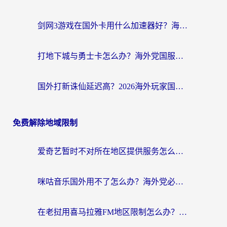
剑网3游戏在国外卡用什么加速器好？海外党亲测有效的国服游戏加速指南
打地下城与勇士卡怎么办？海外党国服游戏加速终极指南（附北美欧洲实测）
国外打新诛仙延迟高？2026海外玩家国服游戏加速器终极指南（附天龙八部闪耀暖暖实测）
免费解除地域限制
爱奇艺暂时不对所在地区提供服务怎么办？海外党亲测有效的追剧解决方案
咪咕音乐国外用不了怎么办？海外党必备的国内内容访问全攻略
在老挝用喜马拉雅FM地区限制怎么办？海外党亲测有效的回国加速方案