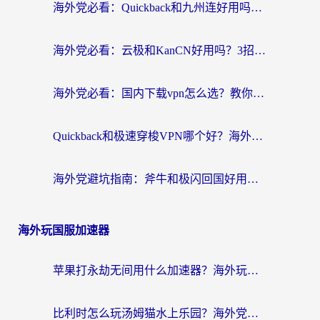
海外党必看：Quickback和九州连好用吗？3步选对回国加速器实现无缝刷国内资源
海外党必看：云极和KanCN好用吗？3招教你选对回国加速器（附免费VPN避坑指南）
海外党必看：国内下载vpn怎么选？教你无缝访问国内资源的实用指南
Quickback和极速穿梭VPN哪个好？海外党亲测3招选对回国加速器，看这篇就够了
海外党避坑指南：斧牛和极闪回国好用吗？选对加速器才能无缝刷剧玩游戏
海外玩国服加速器
苹果打永劫无间用什么加速器？海外玩家亲测有效的国服游戏加速指南
比利时怎么玩汤姆猫水上乐园？海外党国服游戏加速终极指南（附无畏契约食之契约解决办法）