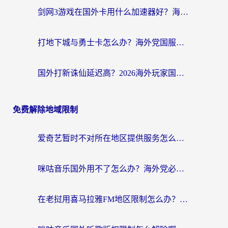
剑网3游戏在国外卡用什么加速器好？海外党亲测有效的国服游戏加速指南
打地下城与勇士卡怎么办？海外党国服游戏加速终极指南（附北美欧洲实测）
国外打新诛仙延迟高？2026海外玩家国服游戏加速器终极指南（附天龙八部闪耀暖暖实测）
免费解除地域限制
爱奇艺暂时不对所在地区提供服务怎么办？海外党亲测有效的追剧解决方案
咪咕音乐国外用不了怎么办？海外党必备的国内内容访问全攻略
在老挝用喜马拉雅FM地区限制怎么办？海外党亲测有效的回国加速方案