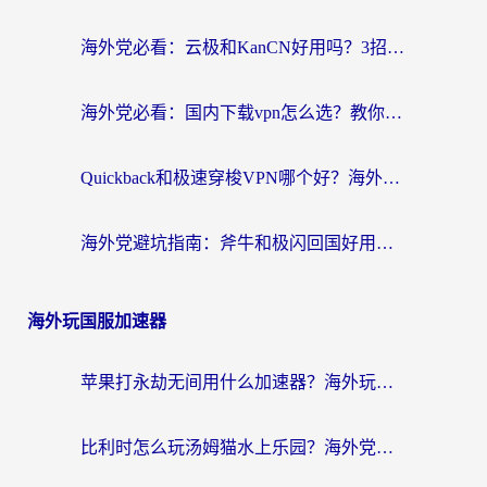
海外党必看：云极和KanCN好用吗？3招教你选对回国加速器（附免费VPN避坑指南）
海外党必看：国内下载vpn怎么选？教你无缝访问国内资源的实用指南
Quickback和极速穿梭VPN哪个好？海外党亲测3招选对回国加速器，看这篇就够了
海外党避坑指南：斧牛和极闪回国好用吗？选对加速器才能无缝刷剧玩游戏
海外玩国服加速器
苹果打永劫无间用什么加速器？海外玩家亲测有效的国服游戏加速指南
比利时怎么玩汤姆猫水上乐园？海外党国服游戏加速终极指南（附无畏契约食之契约解决办法）