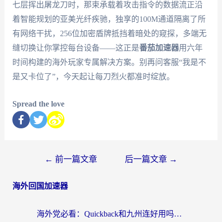
七层挥出屠龙刀时，那束承载着攻击指令的数据流正沿
着智能规划的亚美光纤疾驰，独享的100M通道隔离了所
有网络干扰，256位加密盾牌抵挡着暗处的窥探，多端无
缝切换让你掌控每台设备——这正是
番茄加速器
用六年
时间构建的海外玩家专属解决方案。别再问客服“我是不
是又卡位了”，今天起让每刀烈火都准时绽放。
Spread the love
←
前一篇文章
后一篇文章
→
海外回国加速器
海外党必看：Quickback和九州连好用吗？3步选对回国加速器实现无缝刷国内资源