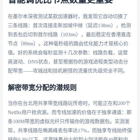
在墨尔本深夜测试某款加速器时，我发现它自动切换了
三条线路：首次连接走新加坡中继（延迟138ms），检测
到丢包后切到首尔线路（103ms），最后稳定在香港直连
节点（89ms）。这种毫秒级的路由优化能力才是核心价
值。好的系统会每秒监测十几次参数：线路负载、运营
商波动、DNS状态，甚至根据你的游戏进程类型动态分
配带宽——攻城战和挂机刷怪的流量优先级完全不同。
解密带宽分配的潜规则
当你在台北用共享带宽线路玩传奇时，可能正在和200个
Netflix用户抢资源。而专线加速的价值在于独享通道：那
条100M带宽的虚拟光纤只传输你的游戏数据包。实测发
现，共享线路在晚高峰丢包率达17%，而独享专线始终保
持在0.3%以下。这意味着战士的烈火剑法能在40毫秒内