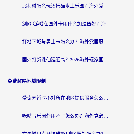
比利时怎么玩汤姆猫水上乐园？海外党国服游戏加速终极指南（附无畏契约食之契约解决办法）
剑网3游戏在国外卡用什么加速器好？海外党亲测有效的国服游戏加速指南
打地下城与勇士卡怎么办？海外党国服游戏加速终极指南（附北美欧洲实测）
国外打新诛仙延迟高？2026海外玩家国服游戏加速器终极指南（附天龙八部闪耀暖暖实测）
免费解除地域限制
爱奇艺暂时不对所在地区提供服务怎么办？海外党亲测有效的追剧解决方案
咪咕音乐国外用不了怎么办？海外党必备的国内内容访问全攻略
在老挝用喜马拉雅FM地区限制怎么办？海外党亲测有效的回国加速方案