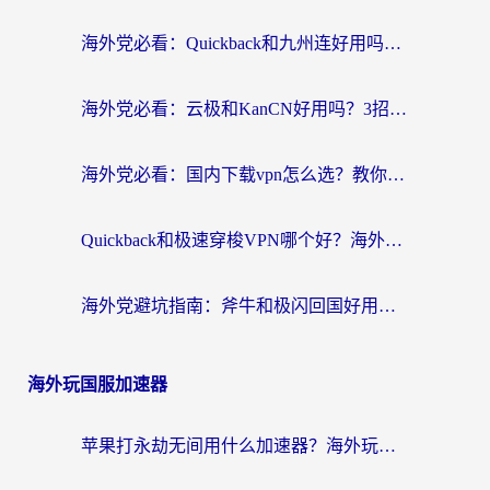
海外党必看：Quickback和九州连好用吗？3步选对回国加速器实现无缝刷国内资源
海外党必看：云极和KanCN好用吗？3招教你选对回国加速器（附免费VPN避坑指南）
海外党必看：国内下载vpn怎么选？教你无缝访问国内资源的实用指南
Quickback和极速穿梭VPN哪个好？海外党亲测3招选对回国加速器，看这篇就够了
海外党避坑指南：斧牛和极闪回国好用吗？选对加速器才能无缝刷剧玩游戏
海外玩国服加速器
苹果打永劫无间用什么加速器？海外玩家亲测有效的国服游戏加速指南