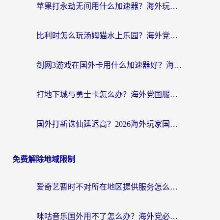
苹果打永劫无间用什么加速器？海外玩家亲测有效的国服游戏加速指南
比利时怎么玩汤姆猫水上乐园？海外党国服游戏加速终极指南（附无畏契约食之契约解决办法）
剑网3游戏在国外卡用什么加速器好？海外党亲测有效的国服游戏加速指南
打地下城与勇士卡怎么办？海外党国服游戏加速终极指南（附北美欧洲实测）
国外打新诛仙延迟高？2026海外玩家国服游戏加速器终极指南（附天龙八部闪耀暖暖实测）
免费解除地域限制
爱奇艺暂时不对所在地区提供服务怎么办？海外党亲测有效的追剧解决方案
咪咕音乐国外用不了怎么办？海外党必备的国内内容访问全攻略