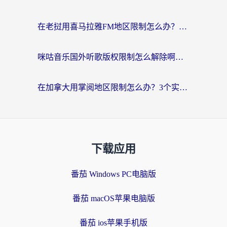
在老挝用喜马拉雅FM地区限制怎么办？海外党亲测有效的回国加速方案
咪咕音乐国外听歌版权限制怎么解除啊？海外党亲测有效的回国加速方案
在加拿大用掌阅地区限制怎么办？3个实用技巧帮你轻松解决（附海外华人必备工具）
下载应用
番茄 Windows PC电脑版
番茄 macOS苹果电脑版
番茄 ios苹果手机版