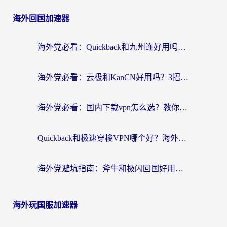
海外回国加速器
海外党必看：Quickback和九州连好用吗？3步选对回国加速器实现无缝刷国内资源
海外党必看：云极和KanCN好用吗？3招教你选对回国加速器（附免费VPN避坑指南）
海外党必看：国内下载vpn怎么选？教你无缝访问国内资源的实用指南
Quickback和极速穿梭VPN哪个好？海外党亲测3招选对回国加速器，看这篇就够了
海外党避坑指南：斧牛和极闪回国好用吗？选对加速器才能无缝刷剧玩游戏
海外玩国服加速器