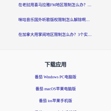
在老挝用喜马拉雅FM地区限制怎么办？海外党亲测有效的回国加速方案
咪咕音乐国外听歌版权限制怎么解除啊？海外党亲测有效的回国加速方案
在加拿大用掌阅地区限制怎么办？3个实用技巧帮你轻松解决（附海外华人必备工具）
下载应用
番茄 Windows PC电脑版
番茄 macOS苹果电脑版
番茄 ios苹果手机版