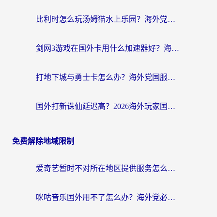
比利时怎么玩汤姆猫水上乐园？海外党国服游戏加速终极指南（附无畏契约食之契约解决办法）
剑网3游戏在国外卡用什么加速器好？海外党亲测有效的国服游戏加速指南
打地下城与勇士卡怎么办？海外党国服游戏加速终极指南（附北美欧洲实测）
国外打新诛仙延迟高？2026海外玩家国服游戏加速器终极指南（附天龙八部闪耀暖暖实测）
免费解除地域限制
爱奇艺暂时不对所在地区提供服务怎么办？海外党亲测有效的追剧解决方案
咪咕音乐国外用不了怎么办？海外党必备的国内内容访问全攻略