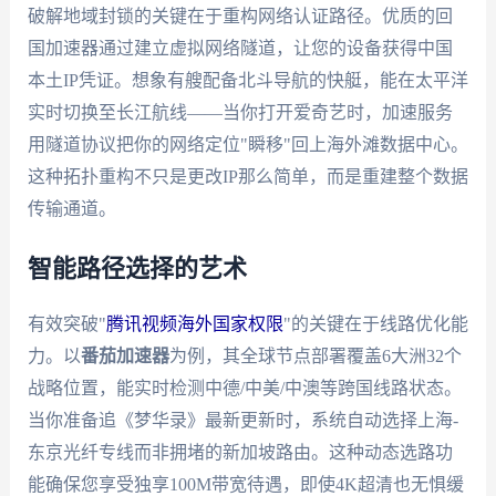
破解地域封锁的关键在于重构网络认证路径。优质的回
国加速器通过建立虚拟网络隧道，让您的设备获得中国
本土IP凭证。想象有艘配备北斗导航的快艇，能在太平洋
实时切换至长江航线——当你打开爱奇艺时，加速服务
用隧道协议把你的网络定位"瞬移"回上海外滩数据中心。
这种拓扑重构不只是更改IP那么简单，而是重建整个数据
传输通道。
智能路径选择的艺术
有效突破"
腾讯视频海外国家权限
"的关键在于线路优化能
力。以
番茄加速器
为例，其全球节点部署覆盖6大洲32个
战略位置，能实时检测中德/中美/中澳等跨国线路状态。
当你准备追《梦华录》最新更新时，系统自动选择上海-
东京光纤专线而非拥堵的新加坡路由。这种动态选路功
能确保您享受独享100M带宽待遇，即使4K超清也无惧缓