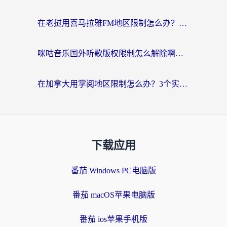
在老挝用喜马拉雅FM地区限制怎么办？海外党亲测有效的回国加速方案
咪咕音乐国外听歌版权限制怎么解除啊？海外党亲测有效的回国加速方案
在加拿大用掌阅地区限制怎么办？3个实用技巧帮你轻松解决（附海外华人必备工具）
下载应用
番茄 Windows PC电脑版
番茄 macOS苹果电脑版
番茄 ios苹果手机版