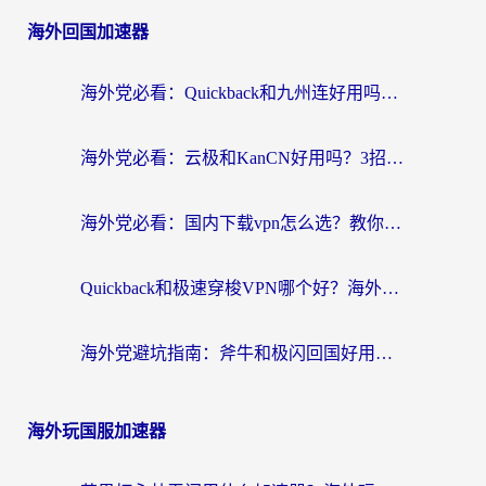
海外回国加速器
海外党必看：Quickback和九州连好用吗？3步选对回国加速器实现无缝刷国内资源
海外党必看：云极和KanCN好用吗？3招教你选对回国加速器（附免费VPN避坑指南）
海外党必看：国内下载vpn怎么选？教你无缝访问国内资源的实用指南
Quickback和极速穿梭VPN哪个好？海外党亲测3招选对回国加速器，看这篇就够了
海外党避坑指南：斧牛和极闪回国好用吗？选对加速器才能无缝刷剧玩游戏
海外玩国服加速器