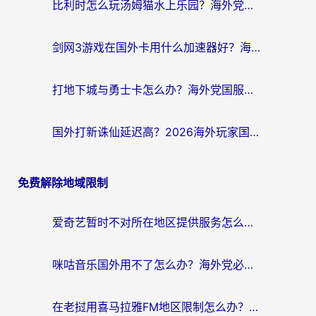
比利时怎么玩汤姆猫水上乐园？海外党国服游戏加速终极指南（附无畏契约食之契约解决办法）
剑网3游戏在国外卡用什么加速器好？海外党亲测有效的国服游戏加速指南
打地下城与勇士卡怎么办？海外党国服游戏加速终极指南（附北美欧洲实测）
国外打新诛仙延迟高？2026海外玩家国服游戏加速器终极指南（附天龙八部闪耀暖暖实测）
免费解除地域限制
爱奇艺暂时不对所在地区提供服务怎么办？海外党亲测有效的追剧解决方案
咪咕音乐国外用不了怎么办？海外党必备的国内内容访问全攻略
在老挝用喜马拉雅FM地区限制怎么办？海外党亲测有效的回国加速方案