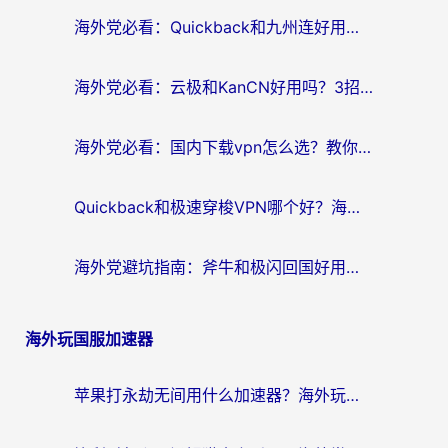
航
海外党必看：Quickback和九州连好用吗？3步选对回国加速器实现无缝刷国内资源
海外党必看：云极和KanCN好用吗？3招教你选对回国加速器（附免费VPN避坑指南）
海外党必看：国内下载vpn怎么选？教你无缝访问国内资源的实用指南
Quickback和极速穿梭VPN哪个好？海外党亲测3招选对回国加速器，看这篇就够了
海外党避坑指南：斧牛和极闪回国好用吗？选对加速器才能无缝刷剧玩游戏
海外玩国服加速器
苹果打永劫无间用什么加速器？海外玩家亲测有效的国服游戏加速指南