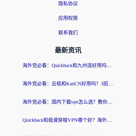
隐私协议
应用权限
联系我们
最新资讯
海外党必看：Quickback和九州连好用吗？3步选对回国加速器实现无缝刷国内资源
海外党必看：云极和KanCN好用吗？3招教你选对回国加速器（附免费VPN避坑指南）
海外党必看：国内下载vpn怎么选？教你无缝访问国内资源的实用指南
Quickback和极速穿梭VPN哪个好？海外党亲测3招选对回国加速器，看这篇就够了