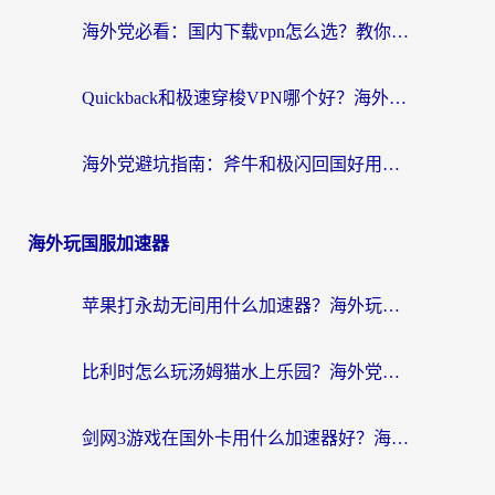
海外党必看：国内下载vpn怎么选？教你无缝访问国内资源的实用指南
Quickback和极速穿梭VPN哪个好？海外党亲测3招选对回国加速器，看这篇就够了
海外党避坑指南：斧牛和极闪回国好用吗？选对加速器才能无缝刷剧玩游戏
海外玩国服加速器
苹果打永劫无间用什么加速器？海外玩家亲测有效的国服游戏加速指南
比利时怎么玩汤姆猫水上乐园？海外党国服游戏加速终极指南（附无畏契约食之契约解决办法）
剑网3游戏在国外卡用什么加速器好？海外党亲测有效的国服游戏加速指南