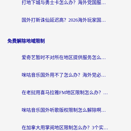
打地下城与勇士卡怎么办？海外党国服游戏加速终极指南（附北美欧洲实测）
国外打新诛仙延迟高？2026海外玩家国服游戏加速器终极指南（附天龙八部闪耀暖暖实测）
免费解除地域限制
爱奇艺暂时不对所在地区提供服务怎么办？海外党亲测有效的追剧解决方案
咪咕音乐国外用不了怎么办？海外党必备的国内内容访问全攻略
在老挝用喜马拉雅FM地区限制怎么办？海外党亲测有效的回国加速方案
咪咕音乐国外听歌版权限制怎么解除啊？海外党亲测有效的回国加速方案
在加拿大用掌阅地区限制怎么办？3个实用技巧帮你轻松解决（附海外华人必备工具）