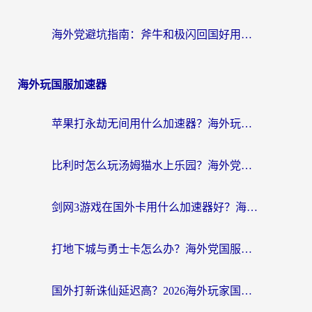
海外党避坑指南：斧牛和极闪回国好用吗？选对加速器才能无缝刷剧玩游戏
海外玩国服加速器
苹果打永劫无间用什么加速器？海外玩家亲测有效的国服游戏加速指南
比利时怎么玩汤姆猫水上乐园？海外党国服游戏加速终极指南（附无畏契约食之契约解决办法）
剑网3游戏在国外卡用什么加速器好？海外党亲测有效的国服游戏加速指南
打地下城与勇士卡怎么办？海外党国服游戏加速终极指南（附北美欧洲实测）
国外打新诛仙延迟高？2026海外玩家国服游戏加速器终极指南（附天龙八部闪耀暖暖实测）