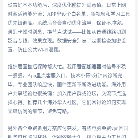
设置好基本功能后，深度优化能提升满意值。日常上网
时激活智能分流：APP里设个白名单，将视频和学习工具
优先级调高。系统后台会自动优化流量，保证不冲突。
遇到卡顿时别急，换节点试试——比如从普通线路切到
影音专线，效果立现。数据安全别忘了定期检查加密设
置，防止公共Wi-Fi泄露。
维护层面售后保障帮大忙。我用
番茄加速器
时信号不稳
一丢丢，App里点客服入口，技术小哥5分钟内诊断完
毕。专业团队响应快，固件更新不断改进功能。海外用
户共享经验也很关键：加入用户群或论坛，交流节点选
择心得。推荐几个海外华人社区，它们常讨论如何实现
无缝访问的细节，避免弯路。
另外备个免费备用方案应付突发。有些电脑免费vpn回国
服务可作临时替补，但别依赖太久。核心靠主力工具如