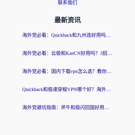
联系我们
最新资讯
海外党必看：Quickback和九州连好用吗？3步选对回国加速器实现无缝刷国内资源
海外党必看：云极和KanCN好用吗？3招教你选对回国加速器（附免费VPN避坑指南）
海外党必看：国内下载vpn怎么选？教你无缝访问国内资源的实用指南
Quickback和极速穿梭VPN哪个好？海外党亲测3招选对回国加速器，看这篇就够了
海外党避坑指南：斧牛和极闪回国好用吗？选对加速器才能无缝刷剧玩游戏