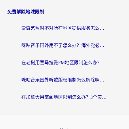
免费解除地域限制
爱奇艺暂时不对所在地区提供服务怎么办？海外党亲测有效的追剧解决方案
咪咕音乐国外用不了怎么办？海外党必备的国内内容访问全攻略
在老挝用喜马拉雅FM地区限制怎么办？海外党亲测有效的回国加速方案
咪咕音乐国外听歌版权限制怎么解除啊？海外党亲测有效的回国加速方案
在加拿大用掌阅地区限制怎么办？3个实用技巧帮你轻松解决（附海外华人必备工具）