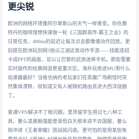
更尖锐
欧洲的网络环境像阿尔卑斯山的天气一样善变。你在鹿
特丹的咖啡馆想快速做一轮《三国群英传-霸王之业》的
日常任务，400ms的延迟让每次点击都像慢动作回放。更
别提在欧洲玩剑网3指尖江湖这类动作手游——技能连招
卡成PPT的画面，足以让巴黎的武侠迷摔手机。那些需要
实时操作的经典网游更是重灾区。海外玩奇迹MU用什么
加速器最好？当维也纳的老玩家们在恶魔广场刷怪时突
然集体漂移，就知道又有人被随机路由丢进大西洋绕圈
了。
普通VPN解决不了根问题。里昂留学生用过七八种工
具，要么凌晨勉强能登录但白天根本进不去国服，要么
刚冲进《王者荣耀》团战就闪退。更可怕的是用某些免