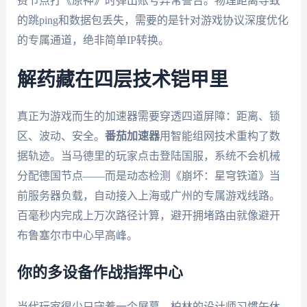
费节点打《原神》时弹出账号异常警告。物理距离导致
的跳ping和数据包丢失，需要的是针对游戏协议深度优化
的专属通道，绝非简单IP转换。
解药藏在四层技术铠甲里
真正为游戏而生的加速器需要穿透四道屏障：距离、锁
区、波动、安全。
番茄加速器
用智能组网技术重构了数
据轨迹。当马德里的玩家点击登陆国服，系统不会机械
分配德国节点——而是动态检测《崩坏：星穹铁道》当
前服务器负载，自动接入上海或广州的专属游戏线路。
百毫秒内完成上万次路径计算，避开拥堵路由就像避开
布鲁塞尔市中心早高峰。
你的多设备作战指挥中心
当代玩家很少只守着一个屏幕。柏林的设计师习惯午休