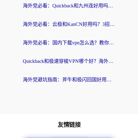
海外党必看：Quickback和九州连好用吗？3步选对回国加速器实现无缝刷国内资源
海外党必看：云极和KanCN好用吗？3招教你选对回国加速器（附免费VPN避坑指南）
海外党必看：国内下载vpn怎么选？教你无缝访问国内资源的实用指南
Quickback和极速穿梭VPN哪个好？海外党亲测3招选对回国加速器，看这篇就够了
海外党避坑指南：斧牛和极闪回国好用吗？选对加速器才能无缝刷剧玩游戏
友情链接