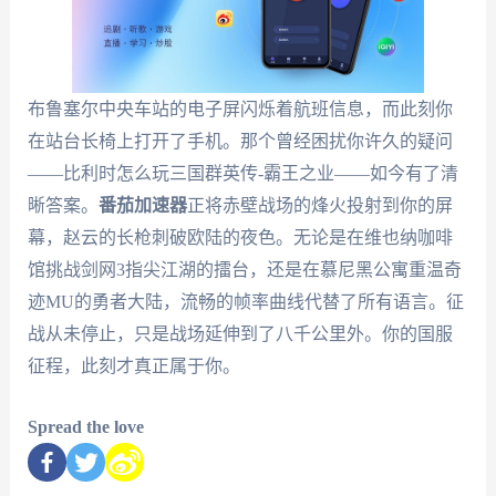
布鲁塞尔中央车站的电子屏闪烁着航班信息，而此刻你
在站台长椅上打开了手机。那个曾经困扰你许久的疑问
——比利时怎么玩三国群英传-霸王之业——如今有了清
晰答案。
番茄加速器
正将赤壁战场的烽火投射到你的屏
幕，赵云的长枪刺破欧陆的夜色。无论是在维也纳咖啡
馆挑战剑网3指尖江湖的擂台，还是在慕尼黑公寓重温奇
迹MU的勇者大陆，流畅的帧率曲线代替了所有语言。征
战从未停止，只是战场延伸到了八千公里外。你的国服
征程，此刻才真正属于你。
Spread the love