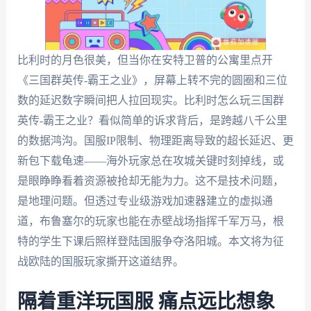
比利时的月色很美，但当你在安特卫普的公寓里点开
《三国群英传-霸王之业》，屏幕上转不完的圆圈和三位
数的延迟数字瞬间把人拉回现实。比利时怎么玩三国群
英传-霸王之业？看似简单的诉求背后，是跨越八千公里
的数据鸿沟。国服IP限制、物理距离导致的超长延迟、更
新包下载龟速——海外玩家总在攻城关键时刻掉线，或
是眼睁睁看着资源被抢却无能为力。这不是技术问题，
是地理问题。但透过专业级游戏加速器建立的虚拟通
道，布鲁塞尔的玩家也能在赤壁战场指挥千军万马，根
特的学生下课后照样登陆国服争夺洛阳城。本文将为征
战欧陆的国服玩家撕开这道结界。
隔着重洋玩国服 痛点远比想象