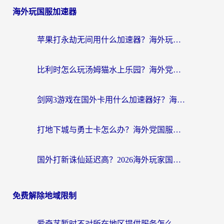
海外玩国服加速器
苹果打永劫无间用什么加速器？海外玩家亲测有效的国服游戏加速指南
比利时怎么玩汤姆猫水上乐园？海外党国服游戏加速终极指南（附无畏契约食之契约解决办法）
剑网3游戏在国外卡用什么加速器好？海外党亲测有效的国服游戏加速指南
打地下城与勇士卡怎么办？海外党国服游戏加速终极指南（附北美欧洲实测）
国外打新诛仙延迟高？2026海外玩家国服游戏加速器终极指南（附天龙八部闪耀暖暖实测）
免费解除地域限制
爱奇艺暂时不对所在地区提供服务怎么办？海外党亲测有效的追剧解决方案