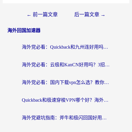
←
前一篇文章
后一篇文章
→
海外回国加速器
海外党必看：Quickback和九州连好用吗？3步选对回国加速器实现无缝刷国内资源
海外党必看：云极和KanCN好用吗？3招教你选对回国加速器（附免费VPN避坑指南）
海外党必看：国内下载vpn怎么选？教你无缝访问国内资源的实用指南
Quickback和极速穿梭VPN哪个好？海外党亲测3招选对回国加速器，看这篇就够了
海外党避坑指南：斧牛和极闪回国好用吗？选对加速器才能无缝刷剧玩游戏