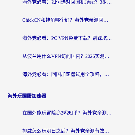
海外党必看：如何选对回国机场ssr？3步解决国内资源访问难题
ChickCN和神龟哪个好？海外党亲测回国加速器的实用攻略
海外党必看：PC VPN免费下载？别踩坑！3步选对回国加速器无缝刷国内资源
从波兰用什么VPN访问国内？2026实测有效的无缝回国方案
海外党必看：回国加速器试用全攻略，无缝刷国内剧玩游戏不再难
海外玩国服加速器
在国外能玩冒险岛2吗知乎？海外党亲测有效的国服游戏加速指南
挪威怎么玩明日之后？海外党亲测有效的国服游戏加速指南