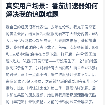
真实用户场景：番茄加速器如何
解决我的追剧难题
我自己的经历很有代表性。去年在伦敦，我充了爱奇艺
的黄金会员，结果因为地区限制看不了大部分内容，b站
大会员也只能看少数免费番。后来朋友推荐了
番茄加速
器
，我抱着试试的心态下载了。首先，安装很简单，iOS
和mac版本都能直接在官网下载。打开后，选择“回国加
速”模式，然后打开爱奇艺——奇迹发生了，之前的地区
限制提示消失了，我能看所有会员内容！而且看4K视频
的时候，画面一点都不卡，缓冲进度条几乎看不到。后
来我又试了b站大会员，之前锁地域的番剧现在都能正常
播放，比如《间谍过家家》第二季，画质清晰流畅。周
末和在美国的朋友视频，她告诉我用
番茄加速器
看优酷
的《奔跑吧》也很流畅，之前的卡顿问题完全解决了。