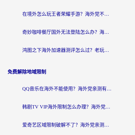
在境外怎么玩王者荣耀手游？海外党不卡顿的终极加速器选择指南
奇妙咖啡餐厅国外无法登陆怎么办？海外党必看的国服游戏加速全攻略
鸿图之下海外加速器测评怎么过？老玩家亲测有效的选择指南
免费解除地域限制
QQ音乐在海外不能使用？海外党亲测有效的回国加速解决方案来了
韩剧TV VIP海外限制怎么办理？海外党追剧看国内内容的实用指南
爱奇艺区域限制破解不了？海外党亲测有效的回国加速方案来了