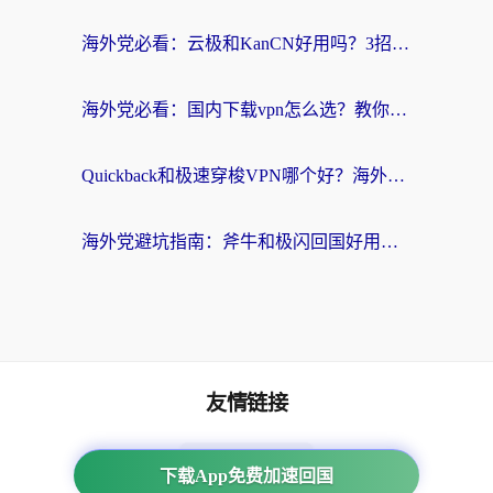
海外党必看：云极和KanCN好用吗？3招教你选对回国加速器（附免费VPN避坑指南）
海外党必看：国内下载vpn怎么选？教你无缝访问国内资源的实用指南
Quickback和极速穿梭VPN哪个好？海外党亲测3招选对回国加速器，看这篇就够了
海外党避坑指南：斧牛和极闪回国好用吗？选对加速器才能无缝刷剧玩游戏
友情链接
海外回国加速器
下载App免费加速回国