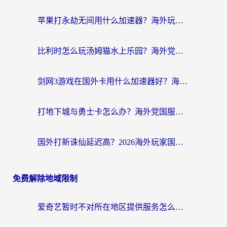
苹果打永劫无间用什么加速器？海外玩家亲测有效的国服游戏加速指南
比利时怎么玩汤姆猫水上乐园？海外党国服游戏加速终极指南（附无畏契约食之契约解决办法）
剑网3游戏在国外卡用什么加速器好？海外党亲测有效的国服游戏加速指南
打地下城与勇士卡怎么办？海外党国服游戏加速终极指南（附北美欧洲实测）
国外打新诛仙延迟高？2026海外玩家国服游戏加速器终极指南（附天龙八部闪耀暖暖实测）
免费解除地域限制
爱奇艺暂时不对所在地区提供服务怎么办？海外党亲测有效的追剧解决方案