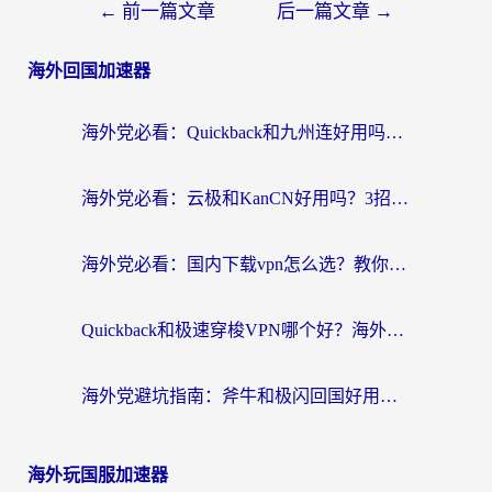
←
前一篇文章
后一篇文章
→
海外回国加速器
海外党必看：Quickback和九州连好用吗？3步选对回国加速器实现无缝刷国内资源
海外党必看：云极和KanCN好用吗？3招教你选对回国加速器（附免费VPN避坑指南）
海外党必看：国内下载vpn怎么选？教你无缝访问国内资源的实用指南
Quickback和极速穿梭VPN哪个好？海外党亲测3招选对回国加速器，看这篇就够了
海外党避坑指南：斧牛和极闪回国好用吗？选对加速器才能无缝刷剧玩游戏
海外玩国服加速器