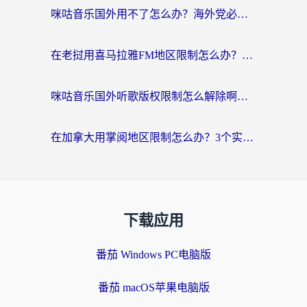
咪咕音乐国外用不了怎么办？海外党必备的国内内容访问全攻略
在老挝用喜马拉雅FM地区限制怎么办？海外党亲测有效的回国加速方案
咪咕音乐国外听歌版权限制怎么解除啊？海外党亲测有效的回国加速方案
在加拿大用掌阅地区限制怎么办？3个实用技巧帮你轻松解决（附海外华人必备工具）
下载应用
番茄 Windows PC电脑版
番茄 macOS苹果电脑版