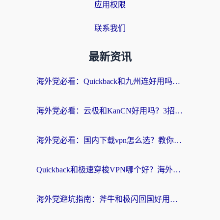
应用权限
联系我们
最新资讯
海外党必看：Quickback和九州连好用吗？3步选对回国加速器实现无缝刷国内资源
海外党必看：云极和KanCN好用吗？3招教你选对回国加速器（附免费VPN避坑指南）
海外党必看：国内下载vpn怎么选？教你无缝访问国内资源的实用指南
Quickback和极速穿梭VPN哪个好？海外党亲测3招选对回国加速器，看这篇就够了
海外党避坑指南：斧牛和极闪回国好用吗？选对加速器才能无缝刷剧玩游戏