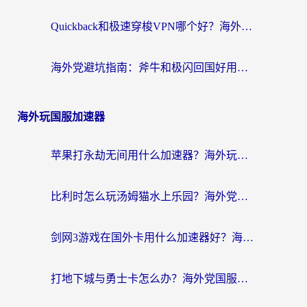
Quickback和极速穿梭VPN哪个好？海外党亲测3招选对回国加速器，看这篇就够了
海外党避坑指南：斧牛和极闪回国好用吗？选对加速器才能无缝刷剧玩游戏
海外玩国服加速器
苹果打永劫无间用什么加速器？海外玩家亲测有效的国服游戏加速指南
比利时怎么玩汤姆猫水上乐园？海外党国服游戏加速终极指南（附无畏契约食之契约解决办法）
剑网3游戏在国外卡用什么加速器好？海外党亲测有效的国服游戏加速指南
打地下城与勇士卡怎么办？海外党国服游戏加速终极指南（附北美欧洲实测）