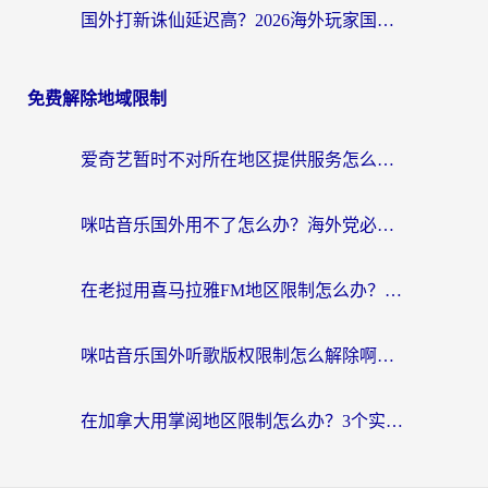
国外打新诛仙延迟高？2026海外玩家国服游戏加速器终极指南（附天龙八部闪耀暖暖实测）
免费解除地域限制
爱奇艺暂时不对所在地区提供服务怎么办？海外党亲测有效的追剧解决方案
咪咕音乐国外用不了怎么办？海外党必备的国内内容访问全攻略
在老挝用喜马拉雅FM地区限制怎么办？海外党亲测有效的回国加速方案
咪咕音乐国外听歌版权限制怎么解除啊？海外党亲测有效的回国加速方案
在加拿大用掌阅地区限制怎么办？3个实用技巧帮你轻松解决（附海外华人必备工具）