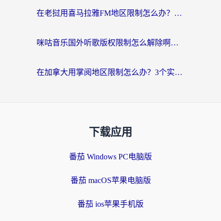
在老挝用喜马拉雅FM地区限制怎么办？海外党亲测有效的回国加速方案
咪咕音乐国外听歌版权限制怎么解除啊？海外党亲测有效的回国加速方案
在加拿大用掌阅地区限制怎么办？3个实用技巧帮你轻松解决（附海外华人必备工具）
下载应用
番茄 Windows PC电脑版
番茄 macOS苹果电脑版
番茄 ios苹果手机版