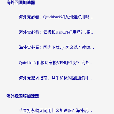
海外回国加速器
海外党必看：Quickback和九州连好用吗？3步选对回国加速器实现无缝刷国内资源
海外党必看：云极和KanCN好用吗？3招教你选对回国加速器（附免费VPN避坑指南）
海外党必看：国内下载vpn怎么选？教你无缝访问国内资源的实用指南
Quickback和极速穿梭VPN哪个好？海外党亲测3招选对回国加速器，看这篇就够了
海外党避坑指南：斧牛和极闪回国好用吗？选对加速器才能无缝刷剧玩游戏
海外玩国服加速器
苹果打永劫无间用什么加速器？海外玩家亲测有效的国服游戏加速指南