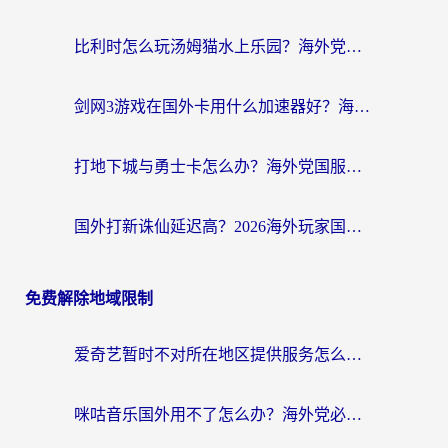
比利时怎么玩汤姆猫水上乐园？海外党国服游戏加速终极指南（附无畏契约食之契约解决办法）
剑网3游戏在国外卡用什么加速器好？海外党亲测有效的国服游戏加速指南
打地下城与勇士卡怎么办？海外党国服游戏加速终极指南（附北美欧洲实测）
国外打新诛仙延迟高？2026海外玩家国服游戏加速器终极指南（附天龙八部闪耀暖暖实测）
免费解除地域限制
爱奇艺暂时不对所在地区提供服务怎么办？海外党亲测有效的追剧解决方案
咪咕音乐国外用不了怎么办？海外党必备的国内内容访问全攻略