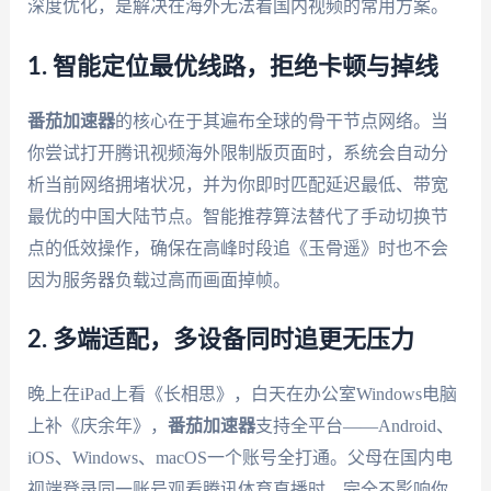
深度优化，是解决在海外无法看国内视频的常用方案。
1. 智能定位最优线路，拒绝卡顿与掉线
番茄加速器
的核心在于其遍布全球的骨干节点网络。当
你尝试打开腾讯视频海外限制版页面时，系统会自动分
析当前网络拥堵状况，并为你即时匹配延迟最低、带宽
最优的中国大陆节点。智能推荐算法替代了手动切换节
点的低效操作，确保在高峰时段追《玉骨遥》时也不会
因为服务器负载过高而画面掉帧。
2. 多端适配，多设备同时追更无压力
晚上在iPad上看《长相思》，白天在办公室Windows电脑
上补《庆余年》，
番茄加速器
支持全平台——Android、
iOS、Windows、macOS一个账号全打通。父母在国内电
视端登录同一账号观看腾讯体育直播时，完全不影响你