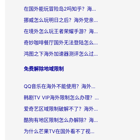
在国外能玩冒险岛2吗知乎？海外党亲测有效的国服游戏加速指南
挪威怎么玩明日之后？海外党亲测有效的国服游戏加速指南
在境外怎么玩王者荣耀手游？海外党不卡顿的终极加速器选择指南
奇妙咖啡餐厅国外无法登陆怎么办？海外党必看的国服游戏加速全攻略
鸿图之下海外加速器测评怎么过？老玩家亲测有效的选择指南
免费解除地域限制
QQ音乐在海外不能使用？海外党亲测有效的回国加速解决方案来了
韩剧TV VIP海外限制怎么办理？海外党追剧看国内内容的实用指南
爱奇艺区域限制破解不了？海外党亲测有效的回国加速方案来了
酷狗有地区限制怎么办解除？海外党看国内剧听音乐的实用加速器指南
为什么芒果TV在国外看不了视频了？海外党追剧的终极解决方案来了