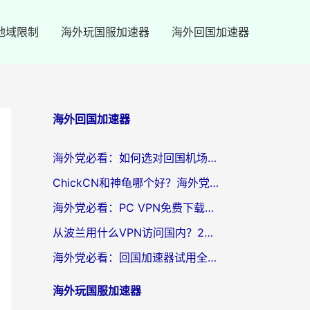
地域限制
海外玩国服加速器
海外回国加速器
海外回国加速器
海外党必看：如何选对回国机场ssr？3步解决国内资源访问难题
ChickCN和神龟哪个好？海外党亲测回国加速器的实用攻略
海外党必看：PC VPN免费下载？别踩坑！3步选对回国加速器无缝刷国内资源
从波兰用什么VPN访问国内？2026实测有效的无缝回国方案
海外党必看：回国加速器试用全攻略，无缝刷国内剧玩游戏不再难
海外玩国服加速器