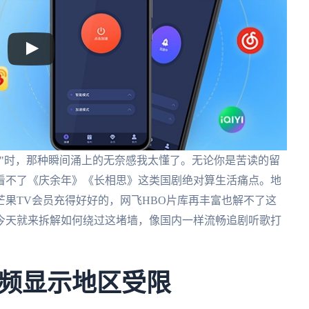
"时，那种瞬间涌上的无奈感我太懂了。无论你是苦读的留
看不了《庆余年》《长相思》这类国剧绝对算生活痛点。地
果TV会员充得好好的，网飞HBO片库再丰富也解不了这
今天就来拆解如何绕过这堵墙，像国内一样流畅追剧听歌打
频显示地区受限