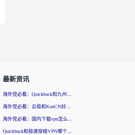
最新资讯
海外党必看：Quickback和九州连好用吗？3步选对回国加速器实现无缝刷国内资源
海外党必看：云极和KanCN好用吗？3招教你选对回国加速器（附免费VPN避坑指南）
海外党必看：国内下载vpn怎么选？教你无缝访问国内资源的实用指南
Quickback和极速穿梭VPN哪个好？海外党亲测3招选对回国加速器，看这篇就够了