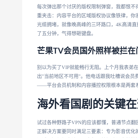
每次弹出那个讨厌的版权限制弹窗，我都恨不得
重夹击：内容平台的区域版权协议像铁律，你家
光缆拥堵，就像晚高峰的三环路口，4K高清
了五分钟，气得想砸键盘。
芒果TV会员国外照样被拦在
别以为买了VIP就能畅行无阻。上个月我表弟
出"当前地区不可用"。他电话跟我吐槽说会员
——平台会员机制和内容播控权限根本是两套
海外看国剧的关键在
试过各种野路子VPN的应该都懂，普通节点翻
正解决方案要同时满足三要素：专为影音优化