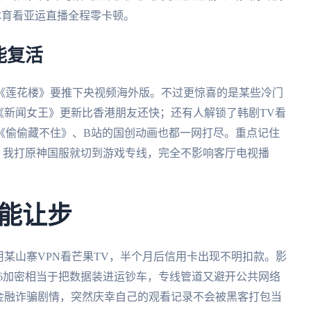
体育看亚运直播全程零卡顿。
能复活
《莲花楼》要推下央视频海外版。不过更惊喜的是某些冷门
《新闻女王》更新比香港朋友还快；还有人解锁了韩剧TV看
《偷偷藏不住》、B站的国创动画也都一网打尽。重点记住
景，我打原神国服就切到游戏专线，完全不影响客厅电视播
能让步
用某山寨VPN看芒果TV，半个月后信用卡出现不明扣款。影
256加密相当于把数据装进运钞车，专线管道又避开公共网络
金融诈骗剧情，突然庆幸自己的观看记录不会被黑客打包当