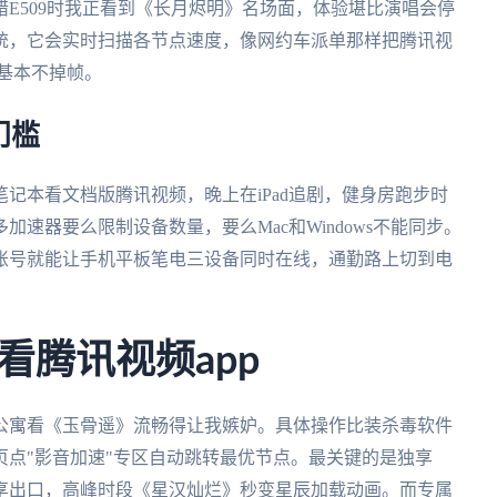
E509时我正看到《长月烬明》名场面，体验堪比演唱会停
统，它会实时扫描各节点速度，像网约车派单那样把腾讯视
基本不掉帧。
门槛
记本看文档版腾讯视频，晚上在iPad追剧，健身房跑步时
速器要么限制设备数量，要么Mac和Windows不能同步。
账号就能让手机平板笔电三设备同时在线，通勤路上切到电
看腾讯视频app
公寓看《玉骨遥》流畅得让我嫉妒。具体操作比装杀毒软件
点"影音加速"专区自动跳转最优节点。最关键的是独享
人共享出口，高峰时段《星汉灿烂》秒变星辰加载动画。而专属