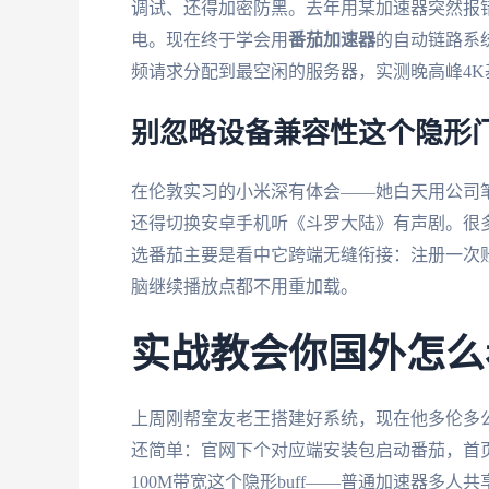
调试、还得加密防黑。去年用某加速器突然报错
电。现在终于学会用
番茄加速器
的自动链路系
频请求分配到最空闲的服务器，实测晚高峰4K
别忽略设备兼容性这个隐形
在伦敦实习的小米深有体会——她白天用公司笔
还得切换安卓手机听《斗罗大陆》有声剧。很多加
选番茄主要是看中它跨端无缝衔接：注册一次
脑继续播放点都不用重加载。
实战教会你国外怎么
上周刚帮室友老王搭建好系统，现在他多伦多
还简单：官网下个对应端安装包启动番茄，首页
100M带宽这个隐形buff——普通加速器多