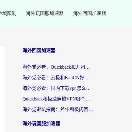
地域限制
海外玩国服加速器
海外回国加速器
海外回国加速器
海外党必看：Quickback和九州连好用吗？3步选对回国加速器实现无缝刷国内资源
海外党必看：云极和KanCN好用吗？3招教你选对回国加速器（附免费VPN避坑指南）
海外党必看：国内下载vpn怎么选？教你无缝访问国内资源的实用指南
Quickback和极速穿梭VPN哪个好？海外党亲测3招选对回国加速器，看这篇就够了
海外党避坑指南：斧牛和极闪回国好用吗？选对加速器才能无缝刷剧玩游戏
海外玩国服加速器