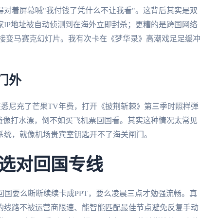
对着屏幕喊"我付钱了凭什么不让我看"。这背后其实是双
IP地址被自动侦测到在海外立即封杀；更糟的是跨国网络
直接变马赛克幻灯片。我有次卡在《梦华录》高潮戏足足缓冲
门外
在悉尼充了芒果TV年费，打开《披荆斩棘》第三季时照样弹
费像打水漂，倒不如买飞机票回国看。其实这种情况太常见
系统，就像机场贵宾室钥匙开不了海关闸门。
选对回国专线
回国要么断断续续卡成PPT，要么凌晨三点才勉强流畅。真
的线路不被运营商限速、能智能匹配最佳节点避免反复手动