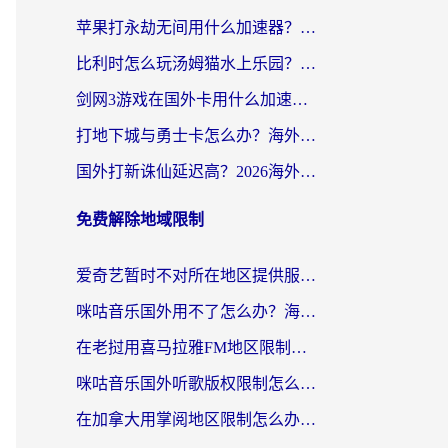
苹果打永劫无间用什么加速器？海外玩家亲测有效的国服游戏加速指南
比利时怎么玩汤姆猫水上乐园？海外党国服游戏加速终极指南（附无畏契约食之契约解决办法）
剑网3游戏在国外卡用什么加速器好？海外党亲测有效的国服游戏加速指南
打地下城与勇士卡怎么办？海外党国服游戏加速终极指南（附北美欧洲实测）
国外打新诛仙延迟高？2026海外玩家国服游戏加速器终极指南（附天龙八部闪耀暖暖实测）
免费解除地域限制
爱奇艺暂时不对所在地区提供服务怎么办？海外党亲测有效的追剧解决方案
咪咕音乐国外用不了怎么办？海外党必备的国内内容访问全攻略
在老挝用喜马拉雅FM地区限制怎么办？海外党亲测有效的回国加速方案
咪咕音乐国外听歌版权限制怎么解除啊？海外党亲测有效的回国加速方案
在加拿大用掌阅地区限制怎么办？3个实用技巧帮你轻松解决（附海外华人必备工具）