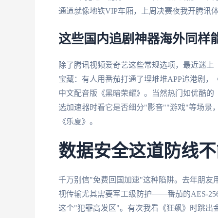
通道就像地铁VIP车厢，上周决赛夜我开腾讯
这些国内追剧神器海外同样
除了腾讯视频爱奇艺这些常规选项，最近迷上
宝藏：有人用番茄打通了埋堆堆APP追港剧，
中文配音版《黑暗荣耀》。当然热门如优酷的
选加速器时看它是否细分"影音""游戏"等场
《乐夏》。
数据安全这道防线不
千万别信"免费回国加速"这种陷阱。去年朋友
视传输尤其需要军工级防护——番茄的AES-
这个"犯罪高发区"。有次我看《狂飙》时跳出