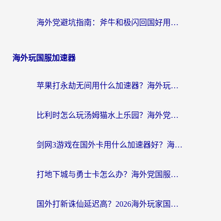
海外党避坑指南：斧牛和极闪回国好用吗？选对加速器才能无缝刷剧玩游戏
海外玩国服加速器
苹果打永劫无间用什么加速器？海外玩家亲测有效的国服游戏加速指南
比利时怎么玩汤姆猫水上乐园？海外党国服游戏加速终极指南（附无畏契约食之契约解决办法）
剑网3游戏在国外卡用什么加速器好？海外党亲测有效的国服游戏加速指南
打地下城与勇士卡怎么办？海外党国服游戏加速终极指南（附北美欧洲实测）
国外打新诛仙延迟高？2026海外玩家国服游戏加速器终极指南（附天龙八部闪耀暖暖实测）