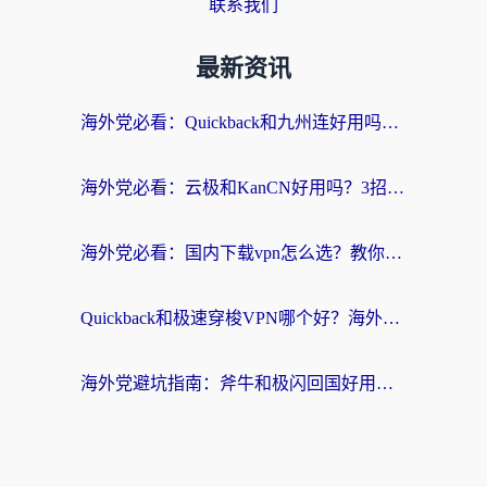
联系我们
最新资讯
海外党必看：Quickback和九州连好用吗？3步选对回国加速器实现无缝刷国内资源
海外党必看：云极和KanCN好用吗？3招教你选对回国加速器（附免费VPN避坑指南）
海外党必看：国内下载vpn怎么选？教你无缝访问国内资源的实用指南
Quickback和极速穿梭VPN哪个好？海外党亲测3招选对回国加速器，看这篇就够了
海外党避坑指南：斧牛和极闪回国好用吗？选对加速器才能无缝刷剧玩游戏