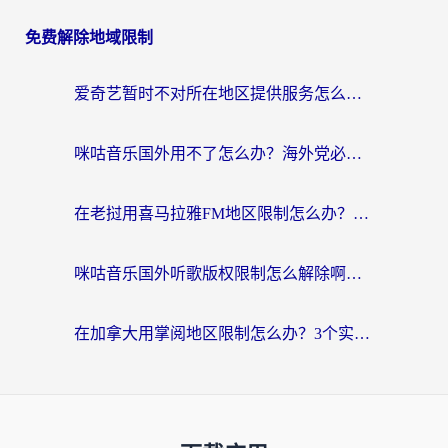
免费解除地域限制
爱奇艺暂时不对所在地区提供服务怎么办？海外党亲测有效的追剧解决方案
咪咕音乐国外用不了怎么办？海外党必备的国内内容访问全攻略
在老挝用喜马拉雅FM地区限制怎么办？海外党亲测有效的回国加速方案
咪咕音乐国外听歌版权限制怎么解除啊？海外党亲测有效的回国加速方案
在加拿大用掌阅地区限制怎么办？3个实用技巧帮你轻松解决（附海外华人必备工具）