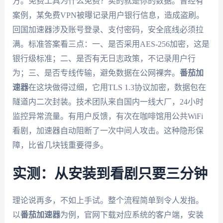
方。免费工具为什么免费？卖的就是你的数据。曾经有
案例，某免费VPN被曝记录用户银行信息，造成盗刷。
回国加速器涉及账号登录、支付密码，安全底线必须拉
满。标准答案看三点：一、是否采用AES-256加密，这是
银行级标准；二、是否有无日志政策，不记录用户行
为；三、是否专线传输，避免数据在公网裸奔。
番茄加
速器
在这块做得过细，它用TLS 1.3协议加密，数据包在
隧道内二次封装。技术团队来自国内一线大厂，24小时
监控异常流量。有用户反馈，有次在咖啡馆用公共WiFi
看剧，加速器自动阻断了一次中间人攻击。这种隐形保
障，比省几块钱重要得多。
实测：从安装到看剧只要三分钟
理论说再多，不如上手试。整个流程简单到令人发指。
以
番茄加速器
为例，官网下载对应系统的客户端，安装