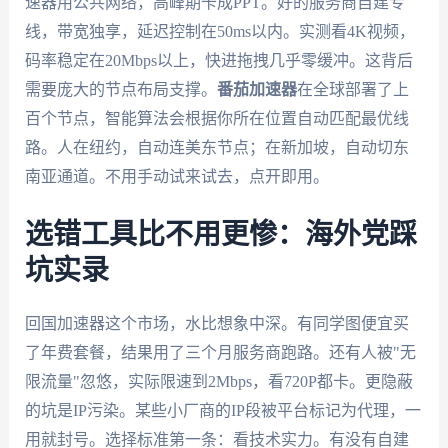
速器用公共网络，高峰期卡成PPT。好的服务商自建专
线，带宽独享，延迟控制在50ms以内。实测看4K视频，
码率稳定在20Mbps以上，快进拖拽几乎零缓冲。这背后
需要庞大的节点布局支撑。
番茄加速器
在全球部署了上
百个节点，智能算法会根据你所在位置自动匹配最优线
路。人在纽约，自动连美东节点；在新加坡，自动切东
南亚通道。不用手动试来试去，点开即用。
选错工具比不用更惨：海外党踩
坑实录
回国加速器这个市场，水比想象中深。有同学图便宜买
了年费套餐，结果用了三个月服务商跑路。还有人被"无
限流量"忽悠，实际限速到2Mbps，看720P都卡。更隐蔽
的坑是IP污染。某些小厂商的IP段被平台标记为代理，一
用就封号。选择标准第一条：看技术实力。有没有自建