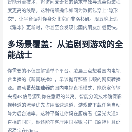
智能分流技术，将访问爱奇艺的请求单独导流至伪装程
度更高的线路。这种精细操作如同为数据包穿上"隐形
衣"，让平台误判你身处北京而非洛杉矶。周五晚上追
《猎冰》更新时，你甚至会发现比国内朋友加载更快。
多场景覆盖：从追剧到游戏的全
能战士
你需要的不仅是解锁单个平台。凌晨三点想看国内电视
台重播的《新闻联播》，早该抛弃那些卡顿的网页转播
源。启动
番茄加速器
的国内电视直播模式，能稳定传输
央视4K信号源到你在悉尼的公寓。智能分流技术确保影
视频道的流量优先占用高速通道，游戏或下载任务自动
降为后台速率。这种平衡让你妈在厨房看《星光大道》
直播的同时，你还能在客厅用国服账号打《原神》且延
迟稳定在60ms。