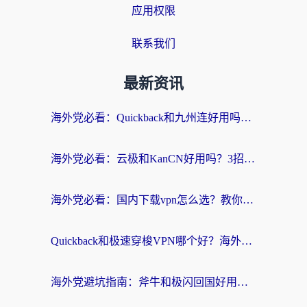
应用权限
联系我们
最新资讯
海外党必看：Quickback和九州连好用吗？3步选对回国加速器实现无缝刷国内资源
海外党必看：云极和KanCN好用吗？3招教你选对回国加速器（附免费VPN避坑指南）
海外党必看：国内下载vpn怎么选？教你无缝访问国内资源的实用指南
Quickback和极速穿梭VPN哪个好？海外党亲测3招选对回国加速器，看这篇就够了
海外党避坑指南：斧牛和极闪回国好用吗？选对加速器才能无缝刷剧玩游戏