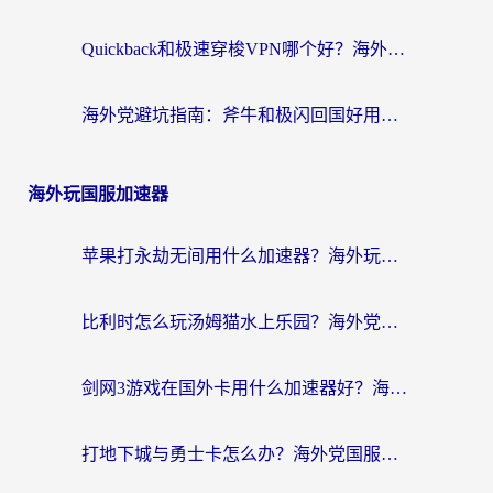
Quickback和极速穿梭VPN哪个好？海外党亲测3招选对回国加速器，看这篇就够了
海外党避坑指南：斧牛和极闪回国好用吗？选对加速器才能无缝刷剧玩游戏
海外玩国服加速器
苹果打永劫无间用什么加速器？海外玩家亲测有效的国服游戏加速指南
比利时怎么玩汤姆猫水上乐园？海外党国服游戏加速终极指南（附无畏契约食之契约解决办法）
剑网3游戏在国外卡用什么加速器好？海外党亲测有效的国服游戏加速指南
打地下城与勇士卡怎么办？海外党国服游戏加速终极指南（附北美欧洲实测）