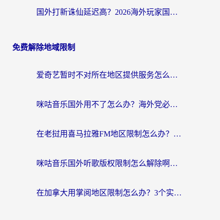
国外打新诛仙延迟高？2026海外玩家国服游戏加速器终极指南（附天龙八部闪耀暖暖实测）
免费解除地域限制
爱奇艺暂时不对所在地区提供服务怎么办？海外党亲测有效的追剧解决方案
咪咕音乐国外用不了怎么办？海外党必备的国内内容访问全攻略
在老挝用喜马拉雅FM地区限制怎么办？海外党亲测有效的回国加速方案
咪咕音乐国外听歌版权限制怎么解除啊？海外党亲测有效的回国加速方案
在加拿大用掌阅地区限制怎么办？3个实用技巧帮你轻松解决（附海外华人必备工具）