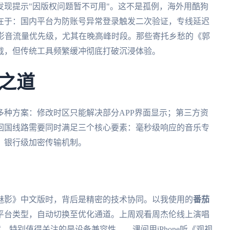
现提示"因版权问题暂不可用"。这不是孤例，海外用酷狗
在于：国内平台为防账号异常登录触发二次验证，专线延迟
理影音流量优先级，尤其在晚高峰时段。那些寄托乡愁的《郭
载，但传统工具频繁缓冲彻底打破沉浸体验。
之道
种方案：修改时区只能解决部分APP界面显示；第三方资
回国线路需要同时满足三个核心要素：毫秒级响应的音乐专
、银行级加密传输机制。
魅影》中文版时，背后是精密的技术协同。以我使用的
番茄
平台类型，自动切换至优化通道。上周观看周杰伦线上演唱
障。特别值得关注的是设备兼容性——课间用iPhone听《观视