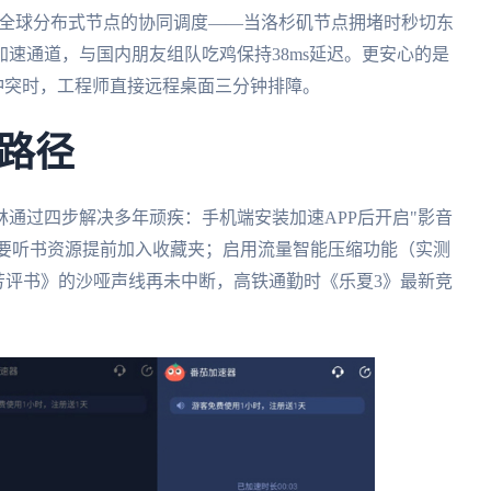
赖全球分布式节点的协同调度——当洛杉矶节点拥堵时秒切东
速通道，与国内朋友组队吃鸡保持38ms延迟。更安心的是
书冲突时，工程师直接远程桌面三分钟排障。
路径
通过四步解决多年顽疾：手机端安装加速APP后开启"影音
；重要听书资源提前加入收藏夹；启用流量智能压缩功能（实测
芳评书》的沙哑声线再未中断，高铁通勤时《乐夏3》最新竞