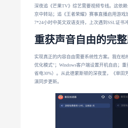
深夜追《芒果TV》综艺需要视频专线。这依
京中转站；追《王者荣耀》赛事直播启用游戏加
7*24小时中英文双语支持，上次遇到SSL证
重获声音自由的完整
实现真正的内容自由需要系统性方案。我在柏林
优化模式"；Windows客户端设置开机自启
省电30%）。从此德累斯顿的深夜里，《单田
演同步更新。