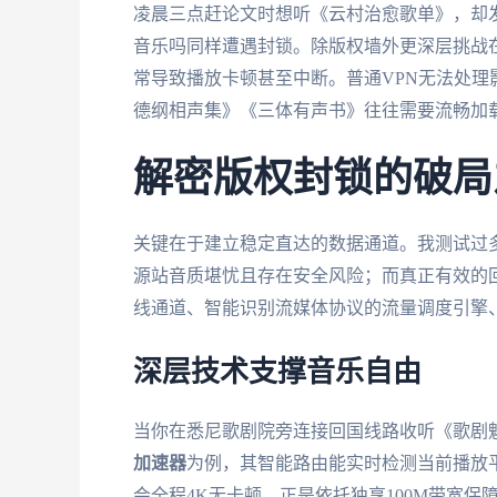
凌晨三点赶论文时想听《云村治愈歌单》，却发
音乐吗同样遭遇封锁。除版权墙外更深层挑战
常导致播放卡顿甚至中断。普通VPN无法处
德纲相声集》《三体有声书》往往需要流畅加
解密版权封锁的破局
关键在于建立稳定直达的数据通道。我测试过多
源站音质堪忧且存在安全风险；而真正有效的
线通道、智能识别流媒体协议的流量调度引擎
深层技术支撑音乐自由
当你在悉尼歌剧院旁连接回国线路收听《歌剧
加速器
为例，其智能路由能实时检测当前播放
会全程4K无卡顿，正是依托独享100M带宽保