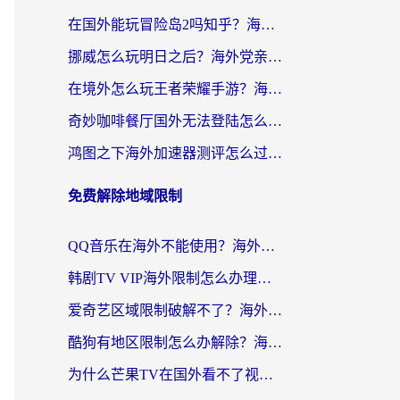
在国外能玩冒险岛2吗知乎？海外党亲测有效的国服游戏加速指南
挪威怎么玩明日之后？海外党亲测有效的国服游戏加速指南
在境外怎么玩王者荣耀手游？海外党不卡顿的终极加速器选择指南
奇妙咖啡餐厅国外无法登陆怎么办？海外党必看的国服游戏加速全攻略
鸿图之下海外加速器测评怎么过？老玩家亲测有效的选择指南
免费解除地域限制
QQ音乐在海外不能使用？海外党亲测有效的回国加速解决方案来了
韩剧TV VIP海外限制怎么办理？海外党追剧看国内内容的实用指南
爱奇艺区域限制破解不了？海外党亲测有效的回国加速方案来了
酷狗有地区限制怎么办解除？海外党看国内剧听音乐的实用加速器指南
为什么芒果TV在国外看不了视频了？海外党追剧的终极解决方案来了