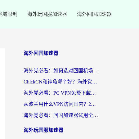
地域限制
海外玩国服加速器
海外回国加速器
海外回国加速器
海外党必看：如何选对回国机场ssr？3步解决国内资源访问难题
ChickCN和神龟哪个好？海外党亲测回国加速器的实用攻略
海外党必看：PC VPN免费下载？别踩坑！3步选对回国加速器无缝刷国内资源
从波兰用什么VPN访问国内？2026实测有效的无缝回国方案
海外党必看：回国加速器试用全攻略，无缝刷国内剧玩游戏不再难
海外玩国服加速器