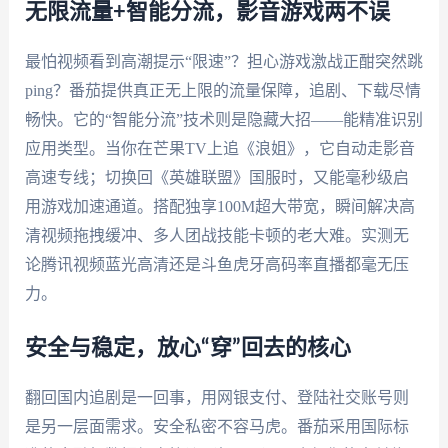
无限流量+智能分流，影音游戏两不误
最怕视频看到高潮提示“限速”？担心游戏激战正酣突然跳
ping？番茄提供真正无上限的流量保障，追剧、下载尽情
畅快。它的“智能分流”技术则是隐藏大招——能精准识别
应用类型。当你在芒果TV上追《浪姐》，它自动走影音
高速专线；切换回《英雄联盟》国服时，又能毫秒级启
用游戏加速通道。搭配独享100M超大带宽，瞬间解决高
清视频拖拽缓冲、多人团战技能卡顿的老大难。实测无
论腾讯视频蓝光高清还是斗鱼虎牙高码率直播都毫无压
力。
安全与稳定，放心“穿”回去的核心
翻回国内追剧是一回事，用网银支付、登陆社交账号则
是另一层面需求。安全私密不容马虎。番茄采用国际标