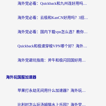
海外党必看：Quickback和九州连好用吗？3步选对回国加速器实现无缝刷国内资源
海外党必看：云极和KanCN好用吗？3招教你选对回国加速器（附免费VPN避坑指南）
海外党必看：国内下载vpn怎么选？教你无缝访问国内资源的实用指南
Quickback和极速穿梭VPN哪个好？海外党亲测3招选对回国加速器，看这篇就够了
海外党避坑指南：斧牛和极闪回国好用吗？选对加速器才能无缝刷剧玩游戏
海外玩国服加速器
苹果打永劫无间用什么加速器？海外玩家亲测有效的国服游戏加速指南
比利时怎么玩汤姆猫水上乐园？海外党国服游戏加速终极指南（附无畏契约食之契约解决办法）