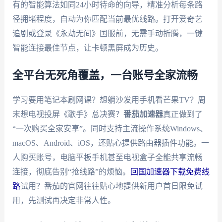
有的智能算法如同24小时待命的向导，精准分析每条路
径拥堵程度，自动为你匹配当前最优线路。打开爱奇艺
追剧或登录《永劫无间》国服前，无需手动折腾，一键
智能连接最佳节点，让卡顿黑屏成为历史。
全平台无死角覆盖，一台账号全家流畅
学习要用笔记本刷网课？想躺沙发用手机看芒果TV？周
末想电视投屏《歌手》总决赛？
番茄加速器
真正做到了
“一次购买全家安享”。同时支持主流操作系统Windows、
macOS、Android、iOS，还贴心提供路由器插件功能。一
人购买账号，电脑平板手机甚至电视盒子全能共享流畅
连接，彻底告别“抢线路”的烦恼。
回国加速器下载免费线
路
试用？番茄的官网往往贴心地提供新用户首日限免试
用，先测试再决定非常人性。