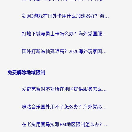
剑网3游戏在国外卡用什么加速器好？海外党亲测有效的国服游戏加速指南
打地下城与勇士卡怎么办？海外党国服游戏加速终极指南（附北美欧洲实测）
国外打新诛仙延迟高？2026海外玩家国服游戏加速器终极指南（附天龙八部闪耀暖暖实测）
免费解除地域限制
爱奇艺暂时不对所在地区提供服务怎么办？海外党亲测有效的追剧解决方案
咪咕音乐国外用不了怎么办？海外党必备的国内内容访问全攻略
在老挝用喜马拉雅FM地区限制怎么办？海外党亲测有效的回国加速方案