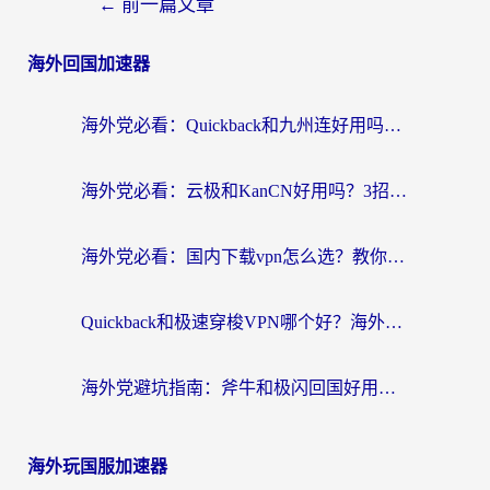
←
前一篇文章
海外回国加速器
海外党必看：Quickback和九州连好用吗？3步选对回国加速器实现无缝刷国内资源
海外党必看：云极和KanCN好用吗？3招教你选对回国加速器（附免费VPN避坑指南）
海外党必看：国内下载vpn怎么选？教你无缝访问国内资源的实用指南
Quickback和极速穿梭VPN哪个好？海外党亲测3招选对回国加速器，看这篇就够了
海外党避坑指南：斧牛和极闪回国好用吗？选对加速器才能无缝刷剧玩游戏
海外玩国服加速器