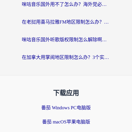
咪咕音乐国外用不了怎么办？海外党必备的国内内容访问全攻略
在老挝用喜马拉雅FM地区限制怎么办？海外党亲测有效的回国加速方案
咪咕音乐国外听歌版权限制怎么解除啊？海外党亲测有效的回国加速方案
在加拿大用掌阅地区限制怎么办？3个实用技巧帮你轻松解决（附海外华人必备工具）
下载应用
番茄 Windows PC电脑版
番茄 macOS苹果电脑版