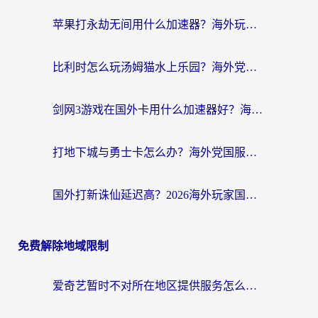
苹果打永劫无间用什么加速器？海外玩家亲测有效的国服游戏加速指南
比利时怎么玩汤姆猫水上乐园？海外党国服游戏加速终极指南（附无畏契约食之契约解决办法）
剑网3游戏在国外卡用什么加速器好？海外党亲测有效的国服游戏加速指南
打地下城与勇士卡怎么办？海外党国服游戏加速终极指南（附北美欧洲实测）
国外打新诛仙延迟高？2026海外玩家国服游戏加速器终极指南（附天龙八部闪耀暖暖实测）
免费解除地域限制
爱奇艺暂时不对所在地区提供服务怎么办？海外党亲测有效的追剧解决方案