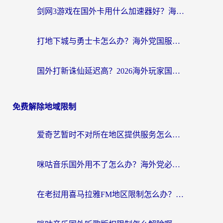
剑网3游戏在国外卡用什么加速器好？海外党亲测有效的国服游戏加速指南
打地下城与勇士卡怎么办？海外党国服游戏加速终极指南（附北美欧洲实测）
国外打新诛仙延迟高？2026海外玩家国服游戏加速器终极指南（附天龙八部闪耀暖暖实测）
免费解除地域限制
爱奇艺暂时不对所在地区提供服务怎么办？海外党亲测有效的追剧解决方案
咪咕音乐国外用不了怎么办？海外党必备的国内内容访问全攻略
在老挝用喜马拉雅FM地区限制怎么办？海外党亲测有效的回国加速方案