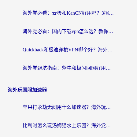
海外党必看：云极和KanCN好用吗？3招教你选对回国加速器（附免费VPN避坑指南）
海外党必看：国内下载vpn怎么选？教你无缝访问国内资源的实用指南
Quickback和极速穿梭VPN哪个好？海外党亲测3招选对回国加速器，看这篇就够了
海外党避坑指南：斧牛和极闪回国好用吗？选对加速器才能无缝刷剧玩游戏
海外玩国服加速器
苹果打永劫无间用什么加速器？海外玩家亲测有效的国服游戏加速指南
比利时怎么玩汤姆猫水上乐园？海外党国服游戏加速终极指南（附无畏契约食之契约解决办法）