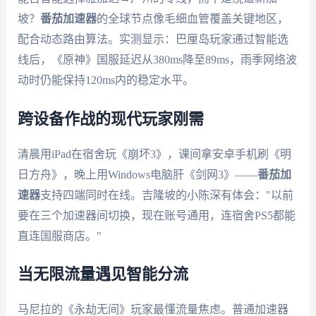
坡？
番茄加速器
的全球节点像毛细血管覆盖关键地区，
配合动态路由算法。实测显示：巴厘岛玩家通过智能选
线后，《原神》国服延迟从380ms降至89ms，雨季网络波
动时仍能保持120ms内的稳定水平。
跨设备作战的现代玩家刚需
清晨用iPad在宿舍玩《崩坏3》，课间拿安卓手机刷《明
日方舟》，晚上用Windows电脑肝《剑网3》——
番茄加
速器
支持四端同时在线。吉隆坡的小陈深有体会："以前
要在三个加速器间切换，现在账号通用，连宿舍PS5都能
直连国服商店。"
当无限流量遇见智能分流
马尼拉的《永劫无间》玩家最懂流量焦虑。普通加速器