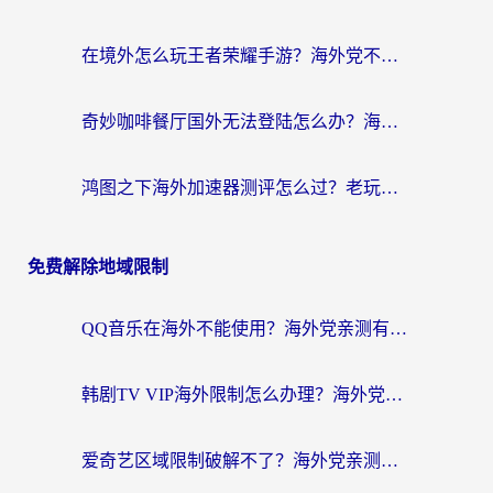
在境外怎么玩王者荣耀手游？海外党不卡顿的终极加速器选择指南
奇妙咖啡餐厅国外无法登陆怎么办？海外党必看的国服游戏加速全攻略
鸿图之下海外加速器测评怎么过？老玩家亲测有效的选择指南
免费解除地域限制
QQ音乐在海外不能使用？海外党亲测有效的回国加速解决方案来了
韩剧TV VIP海外限制怎么办理？海外党追剧看国内内容的实用指南
爱奇艺区域限制破解不了？海外党亲测有效的回国加速方案来了