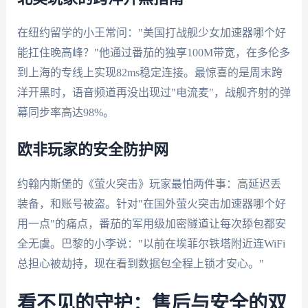
在纽约留学的小王常问："美国打战舰少女加速器哪个好
能扛住晚高峰？"他通过番茄的独享100M带宽，在多伦多
到上海的专线上实现82ms稳定连接。最惊喜的是周末跨
洋开黑时，语音频道再没出现过"电流麦"，战舰齐射的弹
幕同步率高达98%。
欧非玩家的安全防护网
约翰内斯堡的《萤火突击》玩家最怕两件事：高延迟丢
装备，和账号被盗。针对"在国外萤火突击加速器哪个好
用一点"的痛点，番茄的军用级加密隧道让每次舔包都安
全无虞。巴黎的小李说："以前在埃菲尔铁塔附近连WiFi
总担心被劫持，现在看到数据包全程上锁才安心。"
看不见的守护：售后与安全的双