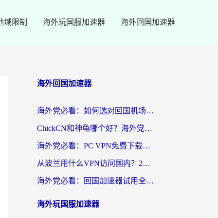
地域限制
海外玩国服加速器
海外回国加速器
海外回国加速器
海外党必看：如何选对回国机场ssr？3步解决国内资源访问难题
ChickCN和神龟哪个好？海外党亲测回国加速器的实用攻略
海外党必看：PC VPN免费下载？别踩坑！3步选对回国加速器无缝刷国内资源
从波兰用什么VPN访问国内？2026实测有效的无缝回国方案
海外党必看：回国加速器试用全攻略，无缝刷国内剧玩游戏不再难
海外玩国服加速器