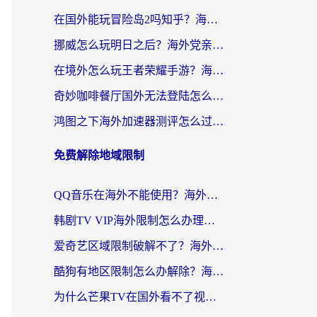
在国外能玩冒险岛2吗知乎？海外党亲测有效的国服游戏加速指南
挪威怎么玩明日之后？海外党亲测有效的国服游戏加速指南
在境外怎么玩王者荣耀手游？海外党不卡顿的终极加速器选择指南
奇妙咖啡餐厅国外无法登陆怎么办？海外党必看的国服游戏加速全攻略
鸿图之下海外加速器测评怎么过？老玩家亲测有效的选择指南
免费解除地域限制
QQ音乐在海外不能使用？海外党亲测有效的回国加速解决方案来了
韩剧TV VIP海外限制怎么办理？海外党追剧看国内内容的实用指南
爱奇艺区域限制破解不了？海外党亲测有效的回国加速方案来了
酷狗有地区限制怎么办解除？海外党看国内剧听音乐的实用加速器指南
为什么芒果TV在国外看不了视频了？海外党追剧的终极解决方案来了