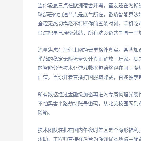
当你凌晨三点在欧洲宿舍开黑，室友还在为掉
球部署的加速节点是底气所在。番茄智能算法
全程无感切换绝不打断你的五杀时刻。手机吃鸡打到一
台适配早已准备就绪，所有端设备共享同一个
流量焦虑在海外上网场景里格外真实。某些加
番茄的稳定无限流量设计真正解放了玩家。周
的智能分流技术让游戏数据包始终跑在回国专
信道。当你开着直播打国服巅峰赛，百兆独享
所有数据经过金融级加密再进入专属物理光缆传
不怕黑客半路劫持账号密码。从北美校园网到
险箱。
技术团队驻扎在国内午夜时差区是个隐形福利
求助，工程师直接在后台为你调优本地路由配