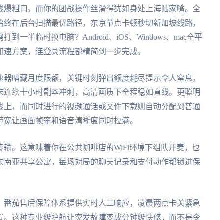
线爆粗口。而你的团战操作丝滑得犹如身处上海陆家嘴。全
始终在后台扫描最优路径，东京节点卡顿秒切新加坡线路，
半临时换电脑？Android、iOS、Windows、mac全平
加速方案，连登录流程都精简到一步完成。
速器暗藏月度限额，关键时刻弹出额度耗尽提示令人窒息。
末连续十小时副本冲刺，高清画质下全程稳如直线。更聪明
线上，而同时进行的视频通话或文件下载则自动分配到普通
带宽让画面帧率和语音清晰度同时拉满。
输。这意味着你在公共咖啡店的WiFi环境下组队开麦，也
东南亚共享公寓，每场对局的聊天记录和支付动作都锁进保
。番茄售后保障体系提供实时人工响应，凌晨两点卡关紧急
置。这种专业级护航让突发故障变成分钟级快修，而不是令