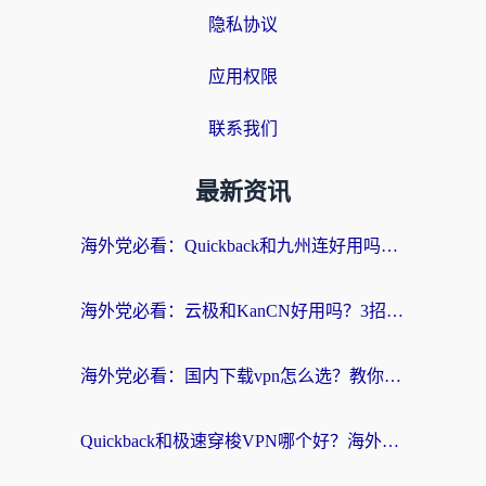
隐私协议
应用权限
联系我们
最新资讯
海外党必看：Quickback和九州连好用吗？3步选对回国加速器实现无缝刷国内资源
海外党必看：云极和KanCN好用吗？3招教你选对回国加速器（附免费VPN避坑指南）
海外党必看：国内下载vpn怎么选？教你无缝访问国内资源的实用指南
Quickback和极速穿梭VPN哪个好？海外党亲测3招选对回国加速器，看这篇就够了