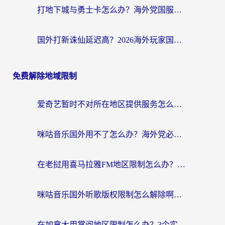
打地下城与勇士卡怎么办？海外党国服游戏加速终极指南（附北美欧洲实测）
国外打新诛仙延迟高？2026海外玩家国服游戏加速器终极指南（附天龙八部闪耀暖暖实测）
免费解除地域限制
爱奇艺暂时不对所在地区提供服务怎么办？海外党亲测有效的追剧解决方案
咪咕音乐国外用不了怎么办？海外党必备的国内内容访问全攻略
在老挝用喜马拉雅FM地区限制怎么办？海外党亲测有效的回国加速方案
咪咕音乐国外听歌版权限制怎么解除啊？海外党亲测有效的回国加速方案
在加拿大用掌阅地区限制怎么办？3个实用技巧帮你轻松解决（附海外华人必备工具）