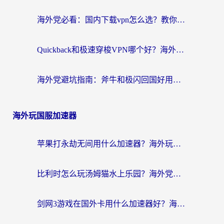
海外党必看：国内下载vpn怎么选？教你无缝访问国内资源的实用指南
Quickback和极速穿梭VPN哪个好？海外党亲测3招选对回国加速器，看这篇就够了
海外党避坑指南：斧牛和极闪回国好用吗？选对加速器才能无缝刷剧玩游戏
海外玩国服加速器
苹果打永劫无间用什么加速器？海外玩家亲测有效的国服游戏加速指南
比利时怎么玩汤姆猫水上乐园？海外党国服游戏加速终极指南（附无畏契约食之契约解决办法）
剑网3游戏在国外卡用什么加速器好？海外党亲测有效的国服游戏加速指南