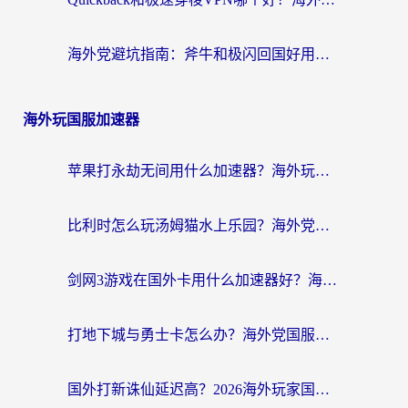
海外党避坑指南：斧牛和极闪回国好用吗？选对加速器才能无缝刷剧玩游戏
海外玩国服加速器
苹果打永劫无间用什么加速器？海外玩家亲测有效的国服游戏加速指南
比利时怎么玩汤姆猫水上乐园？海外党国服游戏加速终极指南（附无畏契约食之契约解决办法）
剑网3游戏在国外卡用什么加速器好？海外党亲测有效的国服游戏加速指南
打地下城与勇士卡怎么办？海外党国服游戏加速终极指南（附北美欧洲实测）
国外打新诛仙延迟高？2026海外玩家国服游戏加速器终极指南（附天龙八部闪耀暖暖实测）