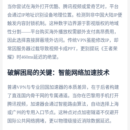
当你尝试在海外打开优酷、腾讯视频或爱奇艺时，平台
会通过IP地址识别设备地理位置。检测到非中国大陆IP便
触发内容封锁机制。这种数字边界源于影视版权的地域
性分割——平台购买海外播放权需额外支付高昂费用，
因此选择直接屏蔽境外访问。传统VPN虽能修改IP，却
常因服务器过载导致视频卡成PPT，更别提玩《王者荣
耀》时460ms延迟的绝望。
破解困局的关键：智能网络加速技术
普通VPN与专业回国加速器的本质差异，在于后者构建
了直连国内骨干网的专属通道。当你在巴黎用手机打开
腾讯视频，加速器会通过智能路由算法，自动选择上海
或广州的专用入口节点。这种点对点加密隧道不仅避开
国际公共网络拥堵，更以物理级接近消除数据延迟。