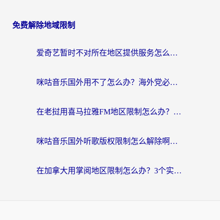
免费解除地域限制
爱奇艺暂时不对所在地区提供服务怎么办？海外党亲测有效的追剧解决方案
咪咕音乐国外用不了怎么办？海外党必备的国内内容访问全攻略
在老挝用喜马拉雅FM地区限制怎么办？海外党亲测有效的回国加速方案
咪咕音乐国外听歌版权限制怎么解除啊？海外党亲测有效的回国加速方案
在加拿大用掌阅地区限制怎么办？3个实用技巧帮你轻松解决（附海外华人必备工具）