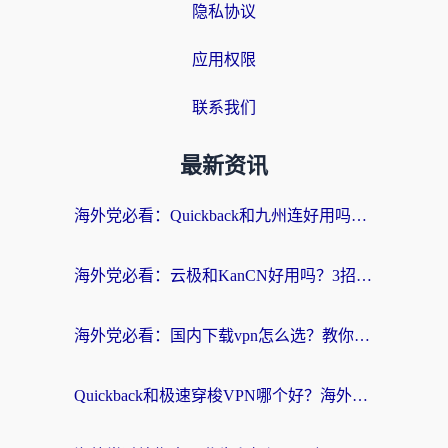
隐私协议
应用权限
联系我们
最新资讯
海外党必看：Quickback和九州连好用吗？3步选对回国加速器实现无缝刷国内资源
海外党必看：云极和KanCN好用吗？3招教你选对回国加速器（附免费VPN避坑指南）
海外党必看：国内下载vpn怎么选？教你无缝访问国内资源的实用指南
Quickback和极速穿梭VPN哪个好？海外党亲测3招选对回国加速器，看这篇就够了