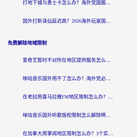
打地下城与勇士卡怎么办？海外党国服游戏加速终极指南（附北美欧洲实测）
国外打新诛仙延迟高？2026海外玩家国服游戏加速器终极指南（附天龙八部闪耀暖暖实测）
免费解除地域限制
爱奇艺暂时不对所在地区提供服务怎么办？海外党亲测有效的追剧解决方案
咪咕音乐国外用不了怎么办？海外党必备的国内内容访问全攻略
在老挝用喜马拉雅FM地区限制怎么办？海外党亲测有效的回国加速方案
咪咕音乐国外听歌版权限制怎么解除啊？海外党亲测有效的回国加速方案
在加拿大用掌阅地区限制怎么办？3个实用技巧帮你轻松解决（附海外华人必备工具）