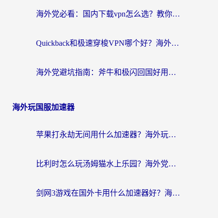
海外党必看：国内下载vpn怎么选？教你无缝访问国内资源的实用指南
Quickback和极速穿梭VPN哪个好？海外党亲测3招选对回国加速器，看这篇就够了
海外党避坑指南：斧牛和极闪回国好用吗？选对加速器才能无缝刷剧玩游戏
海外玩国服加速器
苹果打永劫无间用什么加速器？海外玩家亲测有效的国服游戏加速指南
比利时怎么玩汤姆猫水上乐园？海外党国服游戏加速终极指南（附无畏契约食之契约解决办法）
剑网3游戏在国外卡用什么加速器好？海外党亲测有效的国服游戏加速指南