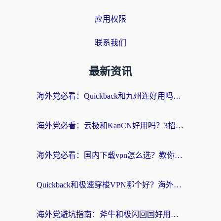
应用权限
联系我们
最新资讯
海外党必看：Quickback和九州连好用吗？3步选对回国加速器实现无缝刷国内资源
海外党必看：云极和KanCN好用吗？3招教你选对回国加速器（附免费VPN避坑指南）
海外党必看：国内下载vpn怎么选？教你无缝访问国内资源的实用指南
Quickback和极速穿梭VPN哪个好？海外党亲测3招选对回国加速器，看这篇就够了
海外党避坑指南：斧牛和极闪回国好用吗？选对加速器才能无缝刷剧玩游戏