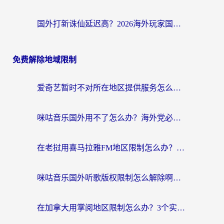
国外打新诛仙延迟高？2026海外玩家国服游戏加速器终极指南（附天龙八部闪耀暖暖实测）
免费解除地域限制
爱奇艺暂时不对所在地区提供服务怎么办？海外党亲测有效的追剧解决方案
咪咕音乐国外用不了怎么办？海外党必备的国内内容访问全攻略
在老挝用喜马拉雅FM地区限制怎么办？海外党亲测有效的回国加速方案
咪咕音乐国外听歌版权限制怎么解除啊？海外党亲测有效的回国加速方案
在加拿大用掌阅地区限制怎么办？3个实用技巧帮你轻松解决（附海外华人必备工具）