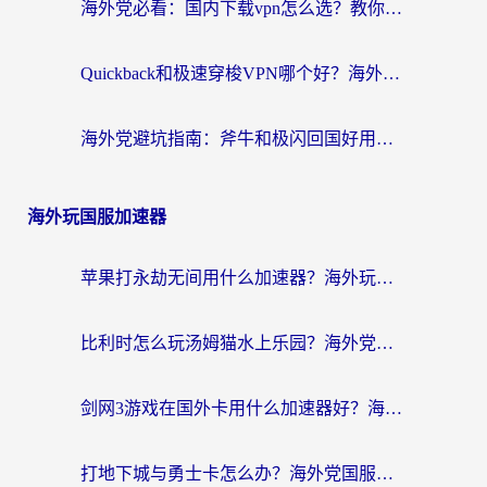
海外党必看：国内下载vpn怎么选？教你无缝访问国内资源的实用指南
Quickback和极速穿梭VPN哪个好？海外党亲测3招选对回国加速器，看这篇就够了
海外党避坑指南：斧牛和极闪回国好用吗？选对加速器才能无缝刷剧玩游戏
海外玩国服加速器
苹果打永劫无间用什么加速器？海外玩家亲测有效的国服游戏加速指南
比利时怎么玩汤姆猫水上乐园？海外党国服游戏加速终极指南（附无畏契约食之契约解决办法）
剑网3游戏在国外卡用什么加速器好？海外党亲测有效的国服游戏加速指南
打地下城与勇士卡怎么办？海外党国服游戏加速终极指南（附北美欧洲实测）