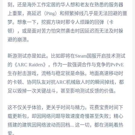
刻，还是海外工作定居的华人想和老友在熟悉的服务器
上重聚，高延迟（Ping）和频繁掉线几乎是无法回避的噩
梦。想象一下，挖掘方块时那令人烦躁的回弹（卡
顿），或是面对苦力怕突然袭击时因延迟而无法及时躲
避的崩溃。
新游测试亦是如此。比如即将在Steam国服开启技术测试
的《ARC Raiders》，作为一款强调合作与竞争的PvPvE
生存射击游戏，流畅与稳定就是命脉。地面高速移动时
的卡顿、协同队友对抗ARC机械敌人时的瞬间掉线，都
足以毁掉一次关键战斗，甚至影响测试反馈的价值。
这不仅关乎体验，更关乎时间与精力。花费宝贵时间下
载更新包，却因网络问题导致速度奇慢甚至失败；精心
搭建的建筑因网络波动而回档... 这一切，都在消耗着热
爱。