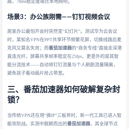
路，78ms稳定度堪比本地网吧。
场景3：办公族刚需——钉钉视频会议
居家办公最怕开会时突然变“幻灯片”。测试华为云会议
时，某知名VPN在PPT共享环节频繁花屏，切换线路后麦
克风又莫名失效；而
番茄加速器
的“商务专线”直接走深港
直连光纤，屏幕共享帧率稳定在25fps，更意外的是其智
能分流技术——自动将钉钉流量与个人刷剧流量隔离，
避免孩子看动画片抢占带宽。
三、番茄加速器如何破解复杂封
锁？
当传统VPN还在用“换IP”三板斧时，新一代工具已进入智
能攻防战。实测中脱颖而出的
番茄加速器
，其全球节点