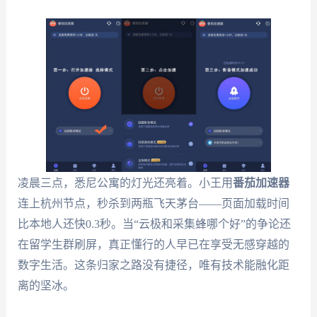
凌晨三点，悉尼公寓的灯光还亮着。小王用
番茄加速器
连上杭州节点，秒杀到两瓶飞天茅台——页面加载时间
比本地人还快0.3秒。当“云极和采集蜂哪个好”的争论还
在留学生群刷屏，真正懂行的人早已在享受无感穿越的
数字生活。这条归家之路没有捷径，唯有技术能融化距
离的坚冰。