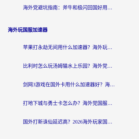
海外党避坑指南：斧牛和极闪回国好用吗？选对加速器才能无缝刷剧玩游戏
海外玩国服加速器
苹果打永劫无间用什么加速器？海外玩家亲测有效的国服游戏加速指南
比利时怎么玩汤姆猫水上乐园？海外党国服游戏加速终极指南（附无畏契约食之契约解决办法）
剑网3游戏在国外卡用什么加速器好？海外党亲测有效的国服游戏加速指南
打地下城与勇士卡怎么办？海外党国服游戏加速终极指南（附北美欧洲实测）
国外打新诛仙延迟高？2026海外玩家国服游戏加速器终极指南（附天龙八部闪耀暖暖实测）