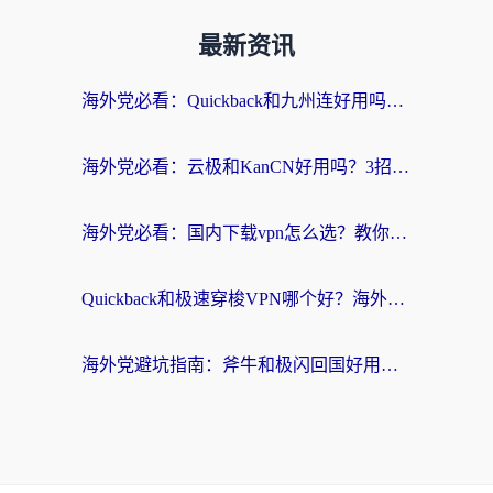
最新资讯
海外党必看：Quickback和九州连好用吗？3步选对回国加速器实现无缝刷国内资源
海外党必看：云极和KanCN好用吗？3招教你选对回国加速器（附免费VPN避坑指南）
海外党必看：国内下载vpn怎么选？教你无缝访问国内资源的实用指南
Quickback和极速穿梭VPN哪个好？海外党亲测3招选对回国加速器，看这篇就够了
海外党避坑指南：斧牛和极闪回国好用吗？选对加速器才能无缝刷剧玩游戏