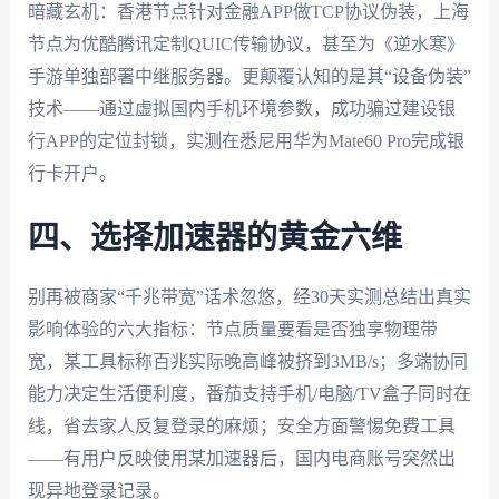
暗藏玄机：香港节点针对金融APP做TCP协议伪装，上海
节点为优酷腾讯定制QUIC传输协议，甚至为《逆水寒》
手游单独部署中继服务器。更颠覆认知的是其“设备伪装”
技术——通过虚拟国内手机环境参数，成功骗过建设银
行APP的定位封锁，实测在悉尼用华为Mate60 Pro完成银
行卡开户。
四、选择加速器的黄金六维
别再被商家“千兆带宽”话术忽悠，经30天实测总结出真实
影响体验的六大指标：节点质量要看是否独享物理带
宽，某工具标称百兆实际晚高峰被挤到3MB/s；多端协同
能力决定生活便利度，番茄支持手机/电脑/TV盒子同时在
线，省去家人反复登录的麻烦；安全方面警惕免费工具
——有用户反映使用某加速器后，国内电商账号突然出
现异地登录记录。