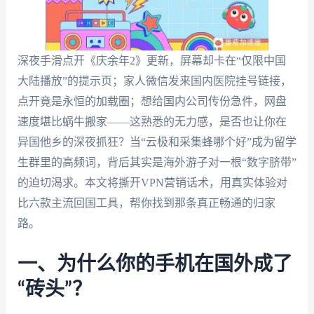
深夜手滑点开《庆余年2》更新，屏幕却卡在“仅限中国
大陆播放”的提示页；家人微信发来国内医院挂号链接，
点开竟是永恒的加载圈；想给国内公司传份急件，网盘
速度堪比蜗牛搬家——这熟悉的无力感，是否也让你在
异国他乡的深夜抓狂？当“云极和采集蜂哪个好”成为留学
生群里的高频词，背后其实是海外游子对一根“数字脐带”
的迫切渴求。本文将撕开VPN营销话术，用真实体验对
比六款主流回国工具，帮你找到那条真正畅通的归家
路。
一、为什么你的手机在国外成了
“砖头”？