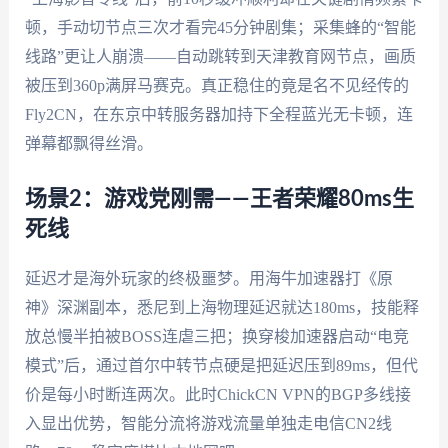
顿，手动切节点三次才看完45分钟剧集；采集蜂的“智能
线路”更让人崩溃——自动跳转到天津教育网节点，画质
被压到360p满屏马赛克。真正稳住的竟是名不见经传的
Fly2CN，在东京中转服务器加持下全程蓝光无卡顿，连
弹幕都飘得丝滑。
场景2：游戏党刚需——王者荣耀80ms生
死线
延迟才是海外玩家的终极噩梦。用海牛加速器打《原
神》深渊副本，悉尼到上海物理延迟就达180ms，技能释
放总慢半拍被BOSS连虐三把；换穿梭加速器启动“电竞
模式”后，通过首尔中转节点硬是把延迟压到89ms，但代
价是每小时断连两次。此时ChickCN VPN的BGP多线接
入显出优势，智能分流将游戏流量单独走电信CN2线