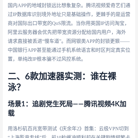
国内APP的地域封锁远比想象复杂。腾讯视频爱奇艺们通
过IP数据库识别境外地址只是基础操作，更棘手的是运营
商对国际出口带宽的QoS限流。当你用英国IP访问淘宝，
阿里云服务器会优先把带宽资源分配给国内用户，海外
请求直接被丢进“慢车道”。而网银类APP的封锁更狠——
中国银行APP甚至能通过手机系统语言和时区判定真实位
置，单纯改IP根本骗不过风控系统。
二、6款加速器实测：谁在裸
泳？
场景1：追剧党生死局——腾讯视频4K加
载
用洛杉矶百兆宽带测试《庆余年2》首集：云极VPN切到
“上海影音专线”后，前10秒缓冲顺利却在关键剧情频繁卡